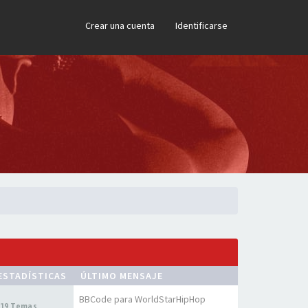
×
Crear una cuenta
Identificarse
ESTADÍSTICAS
ÚLTIMO MENSAJE
BBCode para WorldStarHipHop
19 Temas