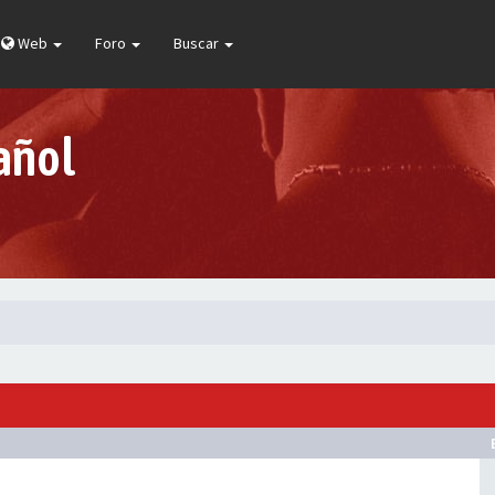
Web
Foro
Buscar
añol