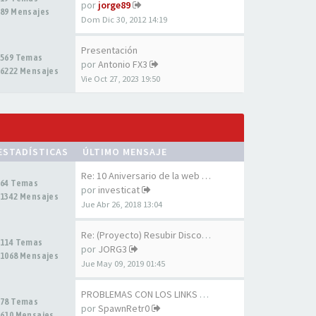
por
jorge89
89 Mensajes
Dom Dic 30, 2012 14:19
Presentación
569 Temas
por
Antonio FX3
6222 Mensajes
Vie Oct 27, 2023 19:50
ESTADÍSTICAS
ÚLTIMO MENSAJE
Re: 10 Aniversario de la web …
64 Temas
por
investicat
1342 Mensajes
Jue Abr 26, 2018 13:04
Re: (Proyecto) Resubir Discos…
114 Temas
por
JORG3
1068 Mensajes
Jue May 09, 2019 01:45
PROBLEMAS CON LOS LINKS DE LA…
78 Temas
por
SpawnRetr0
610 Mensajes