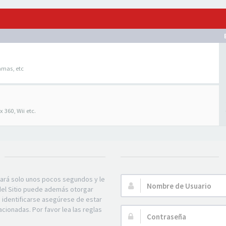
amas, etc
 360, Wii etc.
mará solo unos pocos segundos y le
Nombre
 del Sitio puede además otorgar
de
e identificarse asegúrese de estar
Usuario:
acionadas. Por favor lea las reglas
Contraseña: