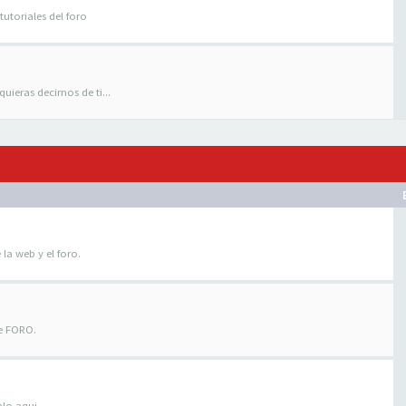
tutoriales del foro
uieras decirnos de ti...
 la web y el foro.
te FORO.
alo aqui