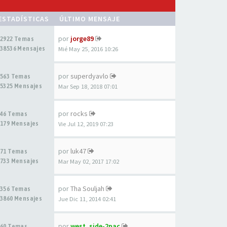
ESTADÍSTICAS
ÚLTIMO MENSAJE
por
jorge89
2922 Temas
38536 Mensajes
Mié May 25, 2016 10:26
por
superdyavlo
563 Temas
5325 Mensajes
Mar Sep 18, 2018 07:01
por
rocks
46 Temas
179 Mensajes
Vie Jul 12, 2019 07:23
por
luk47
71 Temas
733 Mensajes
Mar May 02, 2017 17:02
por
Tha Souljah
356 Temas
3860 Mensajes
Jue Dic 11, 2014 02:41
por
west_side-2pac
60 Temas