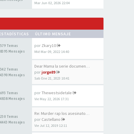
Mar Jun 02, 2026 22:04
ESTADÍSTICAS
ÚLTIMO MENSAJE
por
Zkary10
579 Temas
8395 Mensajes
Mié Mar 09, 2022 14:40
Dear Mama la serie documental…
342 Temas
por
jorge89
4390 Mensajes
Sab Ene 21, 2023 10:41
por
Thewestsidetale
693 Temas
4838 Mensajes
Vie May 22, 2026 17:31
Re: Murder rap los asesinatos…
230 Temas
por
Castellano
4443 Mensajes
Vie Jul 12, 2019 12:11