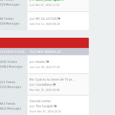
320 Mensajes
Lun Abr 07, 2014 11:52
por
MC-LIL.LICOLN
44 Temas
538 Mensajes
Sab Ene 11, 2020 08:28
ESTADÍSTICAS
ÚLTIMO MENSAJE
por
Haske
1453 Temas
39831 Mensajes
Jue Jun 09, 2022 07:24
Re: Cual es tu Serie de TV pr…
211 Temas
por
Castellano
2732 Mensajes
Mar Abr 23, 2019 09:48
Suicide Letter
441 Temas
por
Tha Souljah
4411 Mensajes
Dom Abr 07, 2019 23:30