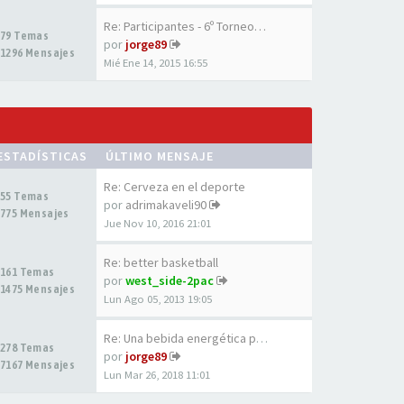
Re: Participantes - 6º Torneo…
79 Temas
por
jorge89
1296 Mensajes
Mié Ene 14, 2015 16:55
ESTADÍSTICAS
ÚLTIMO MENSAJE
Re: Cerveza en el deporte
55 Temas
por
adrimakaveli90
775 Mensajes
Jue Nov 10, 2016 21:01
Re: better basketball
161 Temas
por
west_side-2pac
1475 Mensajes
Lun Ago 05, 2013 19:05
Re: Una bebida energética par…
278 Temas
por
jorge89
7167 Mensajes
Lun Mar 26, 2018 11:01