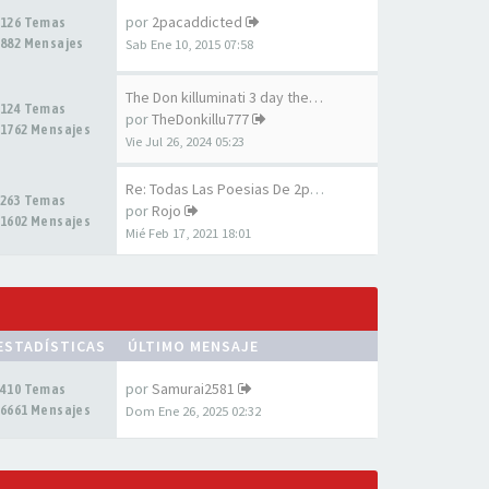
por
2pacaddicted
126 Temas
882 Mensajes
Sab Ene 10, 2015 07:58
The Don killuminati 3 day the…
124 Temas
por
TheDonkillu777
1762 Mensajes
Vie Jul 26, 2024 05:23
Re: Todas Las Poesias De 2pac…
263 Temas
por
Rojo
1602 Mensajes
Mié Feb 17, 2021 18:01
ESTADÍSTICAS
ÚLTIMO MENSAJE
por
Samurai2581
410 Temas
6661 Mensajes
Dom Ene 26, 2025 02:32