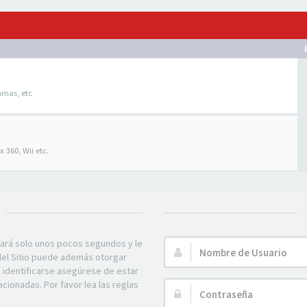
amas, etc
 360, Wii etc.
mará solo unos pocos segundos y le
Nombre
 del Sitio puede además otorgar
de
e identificarse asegúrese de estar
Usuario:
acionadas. Por favor lea las reglas
Contraseña: