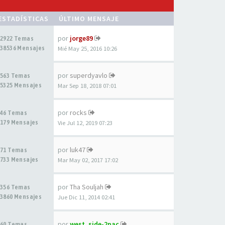
ESTADÍSTICAS
ÚLTIMO MENSAJE
por
jorge89
2922 Temas
38536 Mensajes
Mié May 25, 2016 10:26
por
superdyavlo
563 Temas
5325 Mensajes
Mar Sep 18, 2018 07:01
por
rocks
46 Temas
179 Mensajes
Vie Jul 12, 2019 07:23
por
luk47
71 Temas
733 Mensajes
Mar May 02, 2017 17:02
por
Tha Souljah
356 Temas
3860 Mensajes
Jue Dic 11, 2014 02:41
por
west_side-2pac
60 Temas