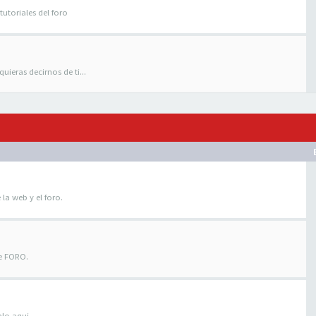
tutoriales del foro
uieras decirnos de ti...
 la web y el foro.
te FORO.
alo aqui