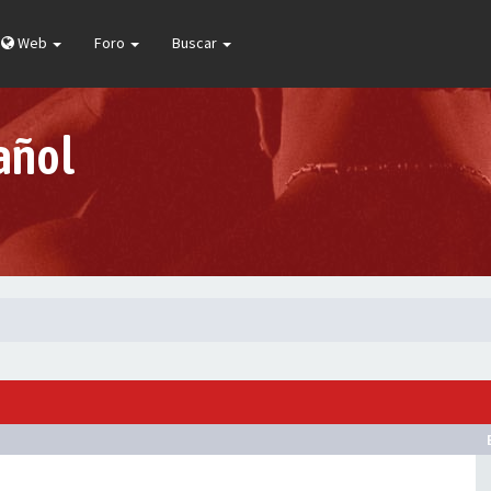
Web
Foro
Buscar
añol