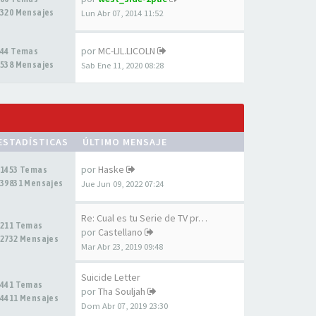
320 Mensajes
Lun Abr 07, 2014 11:52
por
MC-LIL.LICOLN
44 Temas
538 Mensajes
Sab Ene 11, 2020 08:28
ESTADÍSTICAS
ÚLTIMO MENSAJE
por
Haske
1453 Temas
39831 Mensajes
Jue Jun 09, 2022 07:24
Re: Cual es tu Serie de TV pr…
211 Temas
por
Castellano
2732 Mensajes
Mar Abr 23, 2019 09:48
Suicide Letter
441 Temas
por
Tha Souljah
4411 Mensajes
Dom Abr 07, 2019 23:30