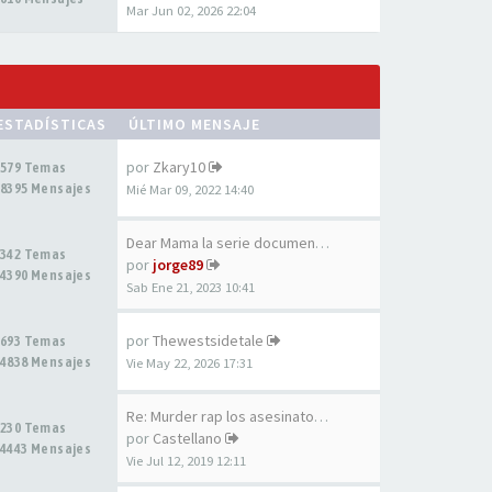
Mar Jun 02, 2026 22:04
ESTADÍSTICAS
ÚLTIMO MENSAJE
por
Zkary10
579 Temas
8395 Mensajes
Mié Mar 09, 2022 14:40
Dear Mama la serie documental…
342 Temas
por
jorge89
4390 Mensajes
Sab Ene 21, 2023 10:41
por
Thewestsidetale
693 Temas
4838 Mensajes
Vie May 22, 2026 17:31
Re: Murder rap los asesinatos…
230 Temas
por
Castellano
4443 Mensajes
Vie Jul 12, 2019 12:11