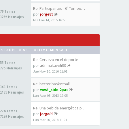
Re: Participantes - 6º Torneo…
79 Temas
por
jorge89
1296 Mensajes
Mié Ene 14, 2015 16:55
ESTADÍSTICAS
ÚLTIMO MENSAJE
Re: Cerveza en el deporte
55 Temas
por
adrimakaveli90
775 Mensajes
Jue Nov 10, 2016 21:01
Re: better basketball
161 Temas
por
west_side-2pac
1475 Mensajes
Lun Ago 05, 2013 19:05
Re: Una bebida energética par…
278 Temas
por
jorge89
7167 Mensajes
Lun Mar 26, 2018 11:01