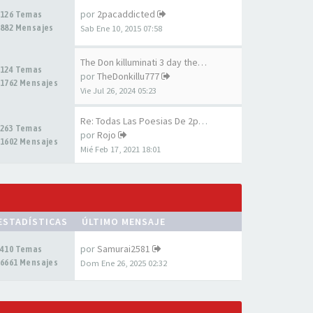
por
2pacaddicted
126 Temas
882 Mensajes
Sab Ene 10, 2015 07:58
The Don killuminati 3 day the…
124 Temas
por
TheDonkillu777
1762 Mensajes
Vie Jul 26, 2024 05:23
Re: Todas Las Poesias De 2pac…
263 Temas
por
Rojo
1602 Mensajes
Mié Feb 17, 2021 18:01
ESTADÍSTICAS
ÚLTIMO MENSAJE
por
Samurai2581
410 Temas
6661 Mensajes
Dom Ene 26, 2025 02:32