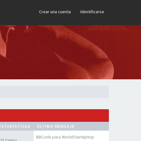
×
Crear una cuenta
Identificarse
ESTADÍSTICAS
ÚLTIMO MENSAJE
BBCode para WorldStarHipHop
19 Temas