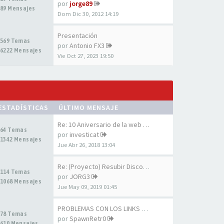
por
jorge89
89 Mensajes
Dom Dic 30, 2012 14:19
Presentación
569 Temas
por
Antonio FX3
6222 Mensajes
Vie Oct 27, 2023 19:50
ESTADÍSTICAS
ÚLTIMO MENSAJE
Re: 10 Aniversario de la web …
64 Temas
por
investicat
1342 Mensajes
Jue Abr 26, 2018 13:04
Re: (Proyecto) Resubir Discos…
114 Temas
por
JORG3
1068 Mensajes
Jue May 09, 2019 01:45
PROBLEMAS CON LOS LINKS DE LA…
78 Temas
por
SpawnRetr0
610 Mensajes