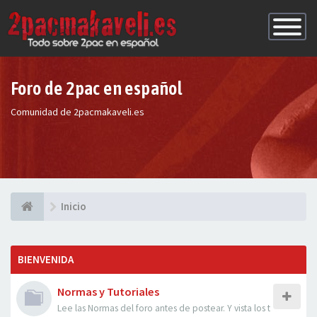
Conmutac
de
Navegaci
Foro de 2pac en español
Comunidad de 2pacmakaveli.es
Inicio
BIENVENIDA
Normas y Tutoriales
Lee las Normas del foro antes de postear. Y vista los t