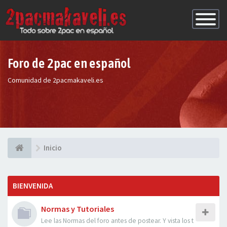
Conmutac
de
Navegaci
Foro de 2pac en español
Comunidad de 2pacmakaveli.es
Inicio
BIENVENIDA
Normas y Tutoriales
Lee las Normas del foro antes de postear. Y vista los t