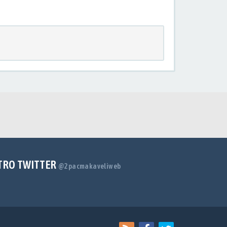
TRO TWITTER
@2pacmakaveliweb