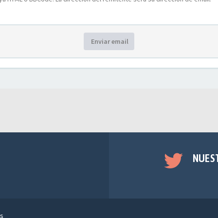
Enviar email
NUES
s