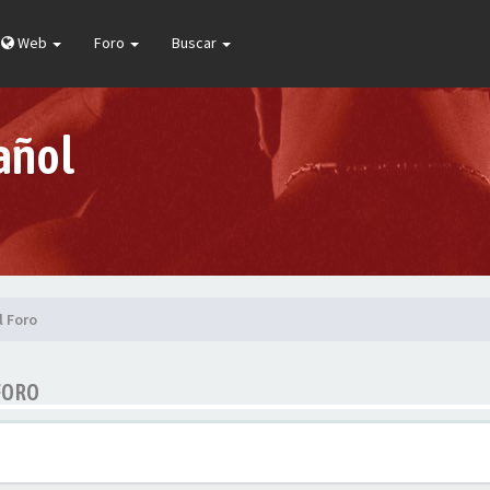
Web
Foro
Buscar
añol
l Foro
FORO