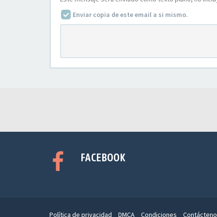
Enviar copia de este email a si mismo.
FACEBOOK
Política de privacidad
DMCA
Condiciones
Contácteno