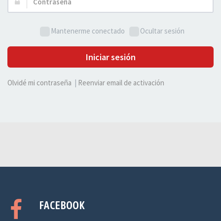
Contraseña:
Mantenerme conectado
Ocultar sesión
Iniciar sesión
Olvidé mi contraseña
|
Reenviar email de activación
FACEBOOK