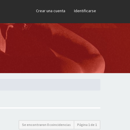
×
Crear una cuenta
Identificarse
Se encontraron 0 coincidencias
Página
1
de
1