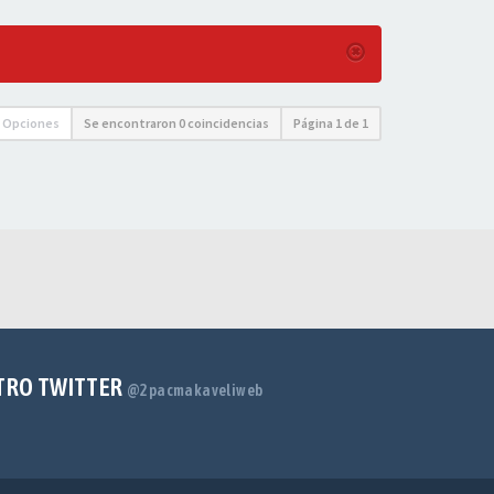
Opciones
Se encontraron 0 coincidencias
Página
1
de
1
TRO TWITTER
@2pacmakaveliweb