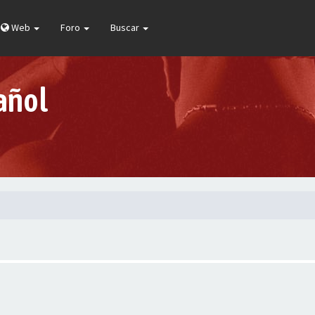
Web
Foro
Buscar
añol