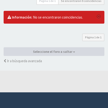
Página
1
de
1
Se encontraron 0 coincidencias
Información:
No se encontraron coincidencias.
Página
1
de
1
Seleccione el foro a saltar
Ir a búsqueda avanzada