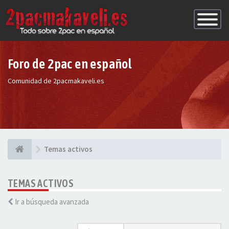
Conmutac
de
Navegaci
Foro de 2pac en español
Comunidad de 2pacmakaveli.es
Temas activos
TEMAS ACTIVOS
Ir a búsqueda avanzada