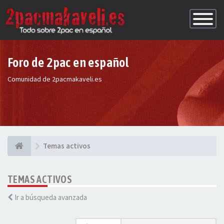
Conmutac
de
Navegaci
Foro de 2pac en español
Comunidad de 2pacmakaveli.es
Temas activos
TEMAS ACTIVOS
Ir a búsqueda avanzada