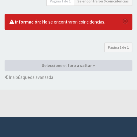
Página
1
de
1
Se encontraron 0 coincidencias
Información:
No se encontraron coincidencias.
Página
1
de
1
Seleccione el foro a saltar
Ir a búsqueda avanzada