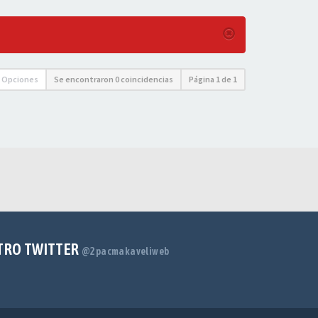
Opciones
Se encontraron 0 coincidencias
Página
1
de
1
TRO TWITTER
@2pacmakaveliweb