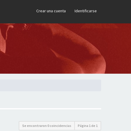
×
Crear una cuenta
Identificarse
Se encontraron 0 coincidencias
Página
1
de
1