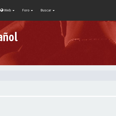
Web
Foro
Buscar
añol