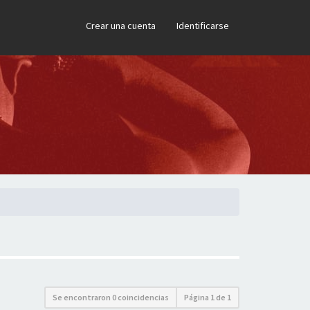
×
Crear una cuenta
Identificarse
Se encontraron 0 coincidencias
Página
1
de
1