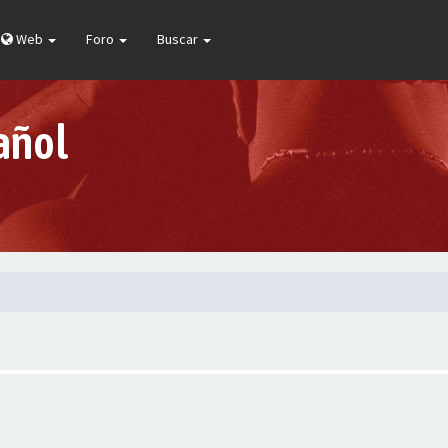
Web
Foro
Buscar
añol