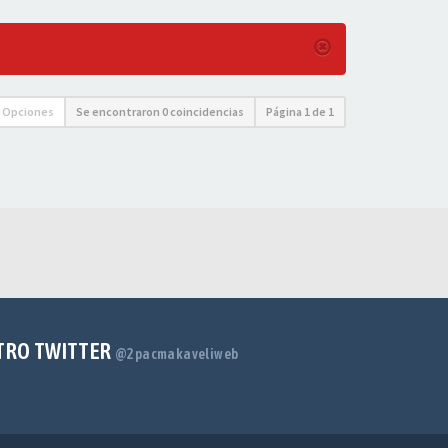
Opciones
Se encontraron 0 coincidencias
Página
1
de
1
TRO TWITTER
@2pacmakaveliweb