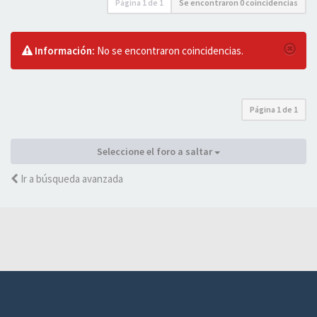
Página
1
de
1
Se encontraron 0 coincidencias
Información:
No se encontraron coincidencias.
Página
1
de
1
Seleccione el foro a saltar
Ir a búsqueda avanzada