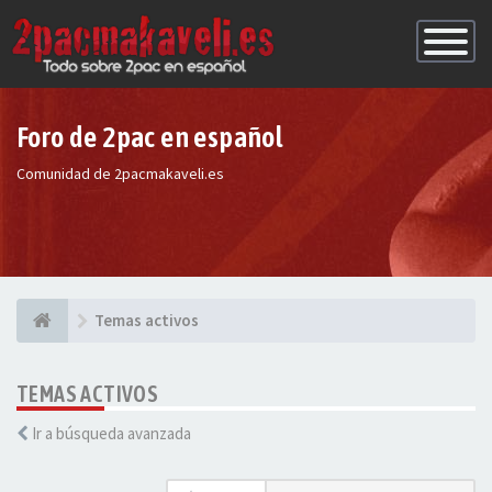
Conmutac
de
Navegaci
Foro de 2pac en español
Comunidad de 2pacmakaveli.es
Temas activos
TEMAS ACTIVOS
Ir a búsqueda avanzada