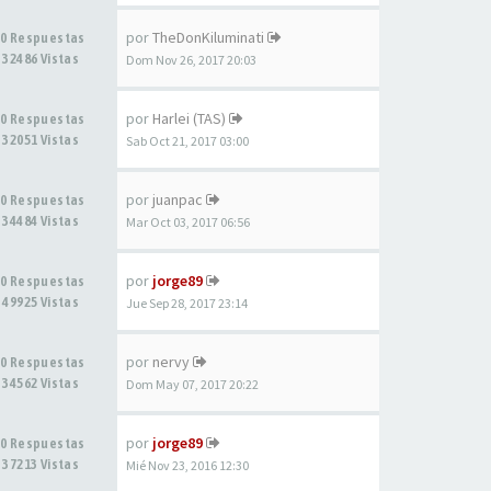
por
TheDonKiluminati
0 Respuestas
32486 Vistas
Dom Nov 26, 2017 20:03
por
Harlei (TAS)
0 Respuestas
32051 Vistas
Sab Oct 21, 2017 03:00
por
juanpac
0 Respuestas
34484 Vistas
Mar Oct 03, 2017 06:56
por
jorge89
0 Respuestas
49925 Vistas
Jue Sep 28, 2017 23:14
por
nervy
0 Respuestas
34562 Vistas
Dom May 07, 2017 20:22
por
jorge89
0 Respuestas
37213 Vistas
Mié Nov 23, 2016 12:30