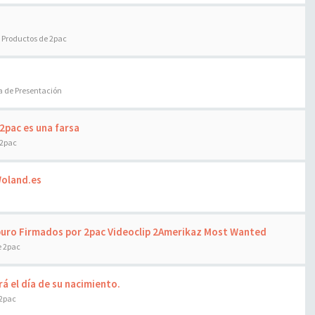
:
Productos de 2pac
a de Presentación
 2pac es una farsa
 2pac
Woland.es
puro Firmados por 2pac Videoclip 2Amerikaz Most Wanted
e 2pac
rá el día de su nacimiento.
 2pac