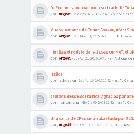
Dj Premier anuncia un nuevo track de Tupac
por
jorge89
-
Mié May 04, 2016 22:37
- en:
Noticias de
Muere la madre de Tupac Shakur, Afeni Sha
por
jorge89
-
Mar May 03, 2016 16:45
- en:
Noticias d
Finaliza el rodaje de “All Eyez On Me”, el 
por
jorge89
-
Jue Abr 21, 2016 16:45
- en:
Noticias de 
Hello!
por
Fadafacka
-
Sab Abr 16, 2016 13:32
- en:
Tu Carta 
saludos desde costa rica y gracias por a
por
montemaria
-
Mié Dic 09, 2015 19:52
- en:
Tu Cart
Una carta de 2Pac será subastada por 225
por
jorge89
-
Mar Oct 06, 2015 21:17
- en:
Noticias de