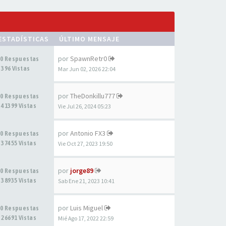
ESTADÍSTICAS
ÚLTIMO MENSAJE
por
SpawnRetr0
0 Respuestas
396 Vistas
Mar Jun 02, 2026 22:04
por
TheDonkillu777
0 Respuestas
41399 Vistas
Vie Jul 26, 2024 05:23
por
Antonio FX3
0 Respuestas
37455 Vistas
Vie Oct 27, 2023 19:50
por
jorge89
0 Respuestas
38935 Vistas
Sab Ene 21, 2023 10:41
por
Luis Miguel
0 Respuestas
26691 Vistas
Mié Ago 17, 2022 22:59