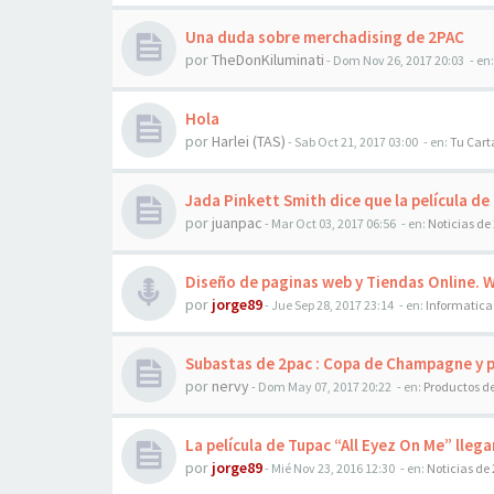
Una duda sobre merchadising de 2PAC
por
TheDonKiluminati
-
Dom Nov 26, 2017 20:03
- en
Hola
por
Harlei (TAS)
-
Sab Oct 21, 2017 03:00
- en:
Tu Cart
Jada Pinkett Smith dice que la película de
por
juanpac
-
Mar Oct 03, 2017 06:56
- en:
Noticias de
Diseño de paginas web y Tiendas Online. 
por
jorge89
-
Jue Sep 28, 2017 23:14
- en:
Informatica
Subastas de 2pac : Copa de Champagne y 
por
nervy
-
Dom May 07, 2017 20:22
- en:
Productos d
La película de Tupac “All Eyez On Me” llega
por
jorge89
-
Mié Nov 23, 2016 12:30
- en:
Noticias de