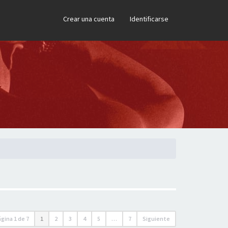
×
Crear una cuenta
Identificarse
ágina
1
de
7
1
2
3
4
5
…
7
Siguiente