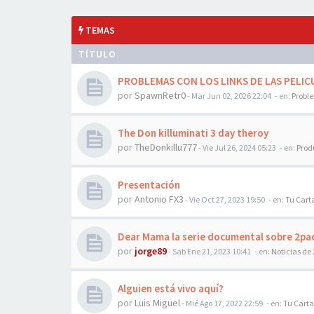
TEMAS
TÍTULO
PROBLEMAS CON LOS LINKS DE LAS PELICU
por
SpawnRetr0
-
Mar Jun 02, 2026 22:04
- en:
Probl
The Don killuminati 3 day theroy
por
TheDonkillu777
-
Vie Jul 26, 2024 05:23
- en:
Prod
Presentación
por
Antonio FX3
-
Vie Oct 27, 2023 19:50
- en:
Tu Cart
Dear Mama la serie documental sobre 2pa
por
jorge89
-
Sab Ene 21, 2023 10:41
- en:
Noticias de
Alguien está vivo aquí?
por
Luis Miguel
-
Mié Ago 17, 2022 22:59
- en:
Tu Carta