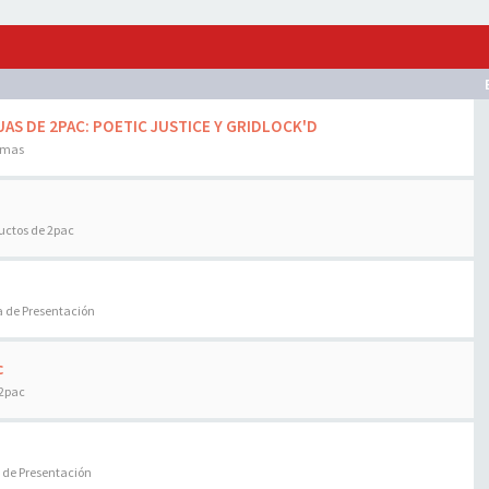
AS DE 2PAC: POETIC JUSTICE Y GRIDLOCK'D
emas
uctos de 2pac
a de Presentación
c
 2pac
 de Presentación