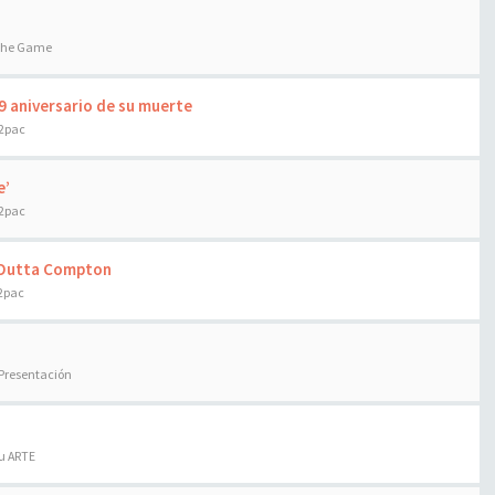
 the Game
9 aniversario de su muerte
 2pac
e’
 2pac
t Outta Compton
 2pac
 Presentación
tu ARTE