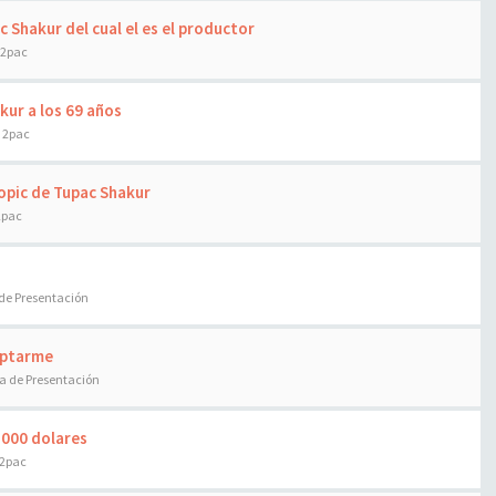
 Shakur del cual el es el productor
 2pac
kur a los 69 años
e 2pac
Biopic de Tupac Shakur
2pac
de Presentación
ceptarme
a de Presentación
.000 dolares
 2pac