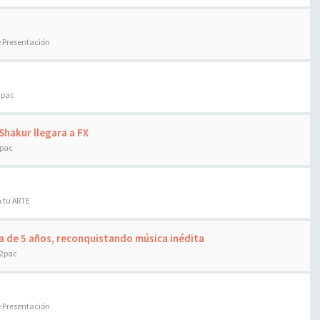
e Presentación
2pac
Shakur llegara a FX
2pac
 tu ARTE
a de 5 años, reconquistando música inédita
 2pac
e Presentación