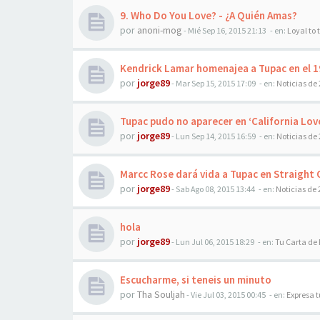
9. Who Do You Love? - ¿A Quién Amas?
por
anoni-mog
-
Mié Sep 16, 2015 21:13
- en:
Loyal to
Kendrick Lamar homenajea a Tupac en el 1
por
jorge89
-
Mar Sep 15, 2015 17:09
- en:
Noticias de
Tupac pudo no aparecer en ‘California Lov
por
jorge89
-
Lun Sep 14, 2015 16:59
- en:
Noticias de
Marcc Rose dará vida a Tupac en Straigh
por
jorge89
-
Sab Ago 08, 2015 13:44
- en:
Noticias de
hola
por
jorge89
-
Lun Jul 06, 2015 18:29
- en:
Tu Carta de
Escucharme, si teneis un minuto
por
Tha Souljah
-
Vie Jul 03, 2015 00:45
- en:
Expresa 