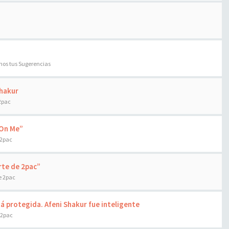
os tus Sugerencias
Shakur
2pac
z On Me”
 2pac
rte de 2pac”
e 2pac
á protegida. Afeni Shakur fue inteligente
 2pac