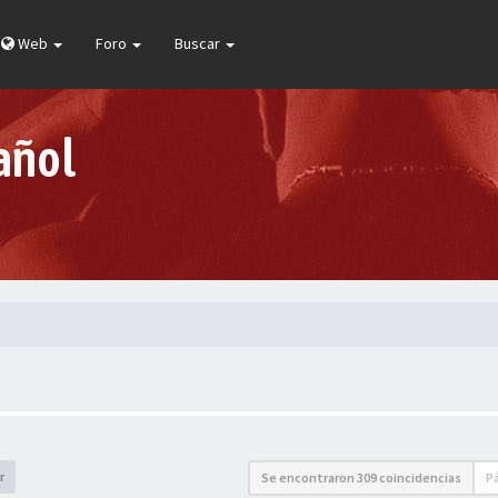
Web
Foro
Buscar
añol
r
Se encontraron 309 coincidencias
P