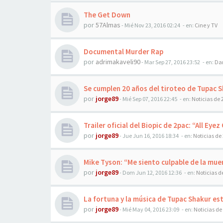
The Get Down
por
57Almas
-
Mié Nov 23, 2016 02:24
- en:
Cine y TV
Documental Murder Rap
por
adrimakaveli90
-
Mar Sep 27, 2016 23:52
- en:
Dan
Se cumplen 20 años del tiroteo de Tupac 
por
jorge89
-
Mié Sep 07, 2016 22:45
- en:
Noticias de 
Trailer oficial del Biopic de 2pac: “All Eye
por
jorge89
-
Jue Jun 16, 2016 18:34
- en:
Noticias de
Mike Tyson: “Me siento culpable de la mue
por
jorge89
-
Dom Jun 12, 2016 12:36
- en:
Noticias d
La fortuna y la música de Tupac Shakur est
por
jorge89
-
Mié May 04, 2016 23:09
- en:
Noticias de