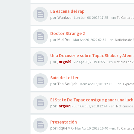
La escena del rap
por
Wanksti
-
Lun Jun 06, 2022 17:25
- en:
Tu Carta d
Doctor Strange 2
por
MellDer
-
Mar Abr 26, 2022 02:34
- en:
Noticias de 
Una Docuserie sobre Tupac Shakur y Afeni 
por
jorge89
-
Vie Ago 09, 2019 16:27
- en:
Noticias de 
Suicide Letter
por
Tha Souljah
-
Dom Abr 07, 2019 23:30
- en:
Expresa
El State De Tupac consigue ganar una luch
por
jorge89
-
Lun Oct 01, 2018 12:44
- en:
Noticias de
Presentación
por
RiqueMX
-
Mar Abr 10, 2018 16:40
- en:
Tu Carta d