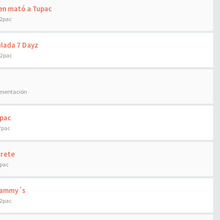
ien mató a Tupac
 2pac
ulada 7 Dayz
 2pac
resentación
upac
2pac
crete
2pac
Grammy´s
 2pac