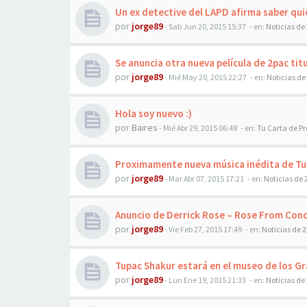
Un ex detective del LAPD afirma saber qu
por
jorge89
-
Sab Jun 20, 2015 15:37
- en:
Noticias de
Se anuncia otra nueva película de 2pac tit
por
jorge89
-
Mié May 20, 2015 22:27
- en:
Noticias de
Hola soy nuevo :)
por
Baires
-
Mié Abr 29, 2015 06:48
- en:
Tu Carta de P
Proximamente nueva música inédita de T
por
jorge89
-
Mar Abr 07, 2015 17:21
- en:
Noticias de 
Anuncio de Derrick Rose – Rose From Con
por
jorge89
-
Vie Feb 27, 2015 17:49
- en:
Noticias de 
Tupac Shakur estará en el museo de los 
por
jorge89
-
Lun Ene 19, 2015 21:33
- en:
Noticias de