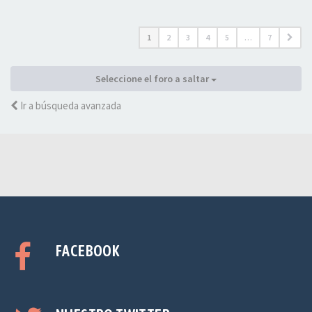
1
2
3
4
5
…
7
Seleccione el foro a saltar
Ir a búsqueda avanzada
FACEBOOK