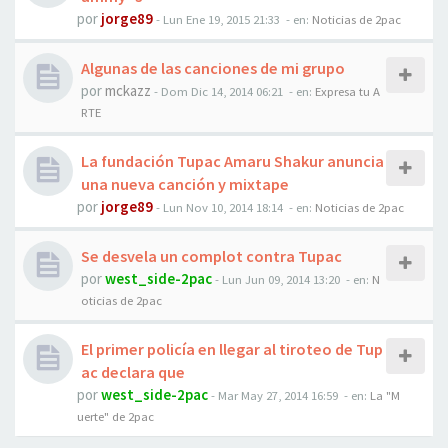
por
jorge89
-
Lun Ene 19, 2015 21:33
- en:
Noticias de 2pac
Algunas de las canciones de mi grupo
por
mckazz
-
Dom Dic 14, 2014 06:21
- en:
Expresa tu A
RTE
La fundación Tupac Amaru Shakur anuncia
una nueva canción y mixtape
por
jorge89
-
Lun Nov 10, 2014 18:14
- en:
Noticias de 2pac
Se desvela un complot contra Tupac
por
west_side-2pac
-
Lun Jun 09, 2014 13:20
- en:
N
oticias de 2pac
El primer policía en llegar al tiroteo de Tup
ac declara que
por
west_side-2pac
-
Mar May 27, 2014 16:59
- en:
La "M
uerte" de 2pac