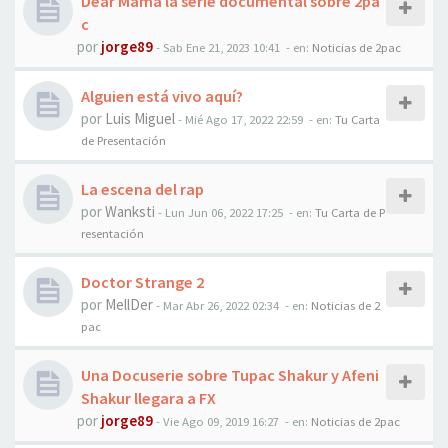
Dear Mama la serie documental sobre 2pa
c
por
jorge89
-
Sab Ene 21, 2023 10:41
- en:
Noticias de 2pac
Alguien está vivo aquí?
por
Luis Miguel
-
Mié Ago 17, 2022 22:59
- en:
Tu Carta
de Presentación
La escena del rap
por
Wanksti
-
Lun Jun 06, 2022 17:25
- en:
Tu Carta de P
resentación
Doctor Strange 2
por
MellDer
-
Mar Abr 26, 2022 02:34
- en:
Noticias de 2
pac
Una Docuserie sobre Tupac Shakur y Afeni
Shakur llegara a FX
por
jorge89
-
Vie Ago 09, 2019 16:27
- en:
Noticias de 2pac