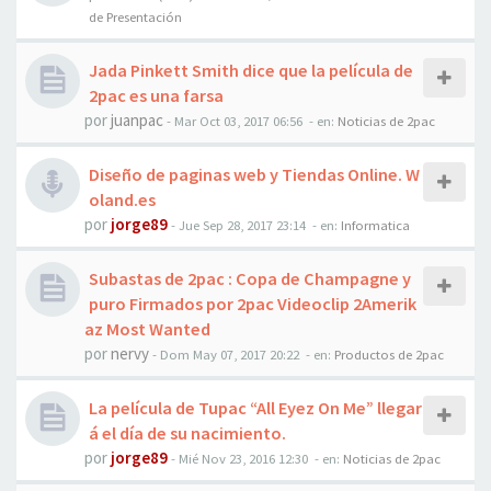
de Presentación
Jada Pinkett Smith dice que la película de
2pac es una farsa
por
juanpac
-
Mar Oct 03, 2017 06:56
- en:
Noticias de 2pac
Diseño de paginas web y Tiendas Online. W
oland.es
por
jorge89
-
Jue Sep 28, 2017 23:14
- en:
Informatica
Subastas de 2pac : Copa de Champagne y
puro Firmados por 2pac Videoclip 2Amerik
az Most Wanted
por
nervy
-
Dom May 07, 2017 20:22
- en:
Productos de 2pac
La película de Tupac “All Eyez On Me” llegar
á el día de su nacimiento.
por
jorge89
-
Mié Nov 23, 2016 12:30
- en:
Noticias de 2pac