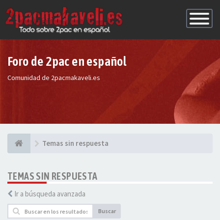
Conmutac
de
Navegaci
Foro de 2pac en español
Comunidad de 2pacmakaveli.es
Temas sin respuesta
TEMAS SIN RESPUESTA
Ir a búsqueda avanzada
Buscar