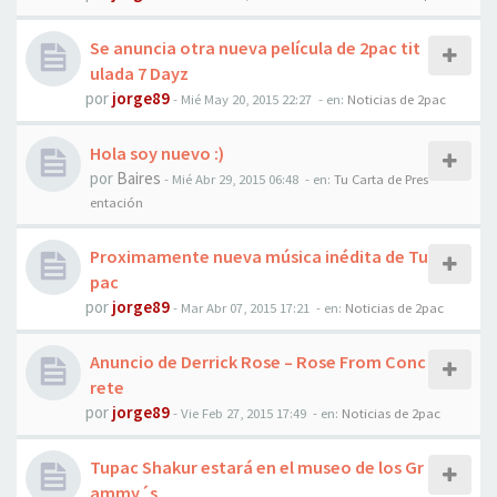
Se anuncia otra nueva película de 2pac tit
ulada 7 Dayz
por
jorge89
-
Mié May 20, 2015 22:27
- en:
Noticias de 2pac
Hola soy nuevo :)
por
Baires
-
Mié Abr 29, 2015 06:48
- en:
Tu Carta de Pres
entación
Proximamente nueva música inédita de Tu
pac
por
jorge89
-
Mar Abr 07, 2015 17:21
- en:
Noticias de 2pac
Anuncio de Derrick Rose – Rose From Conc
rete
por
jorge89
-
Vie Feb 27, 2015 17:49
- en:
Noticias de 2pac
Tupac Shakur estará en el museo de los Gr
ammy´s