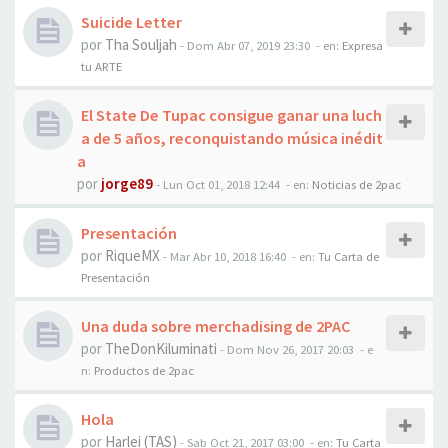
Suicide Letter
por
Tha Souljah
-
Dom Abr 07, 2019 23:30
- en:
Expresa
tu ARTE
El State De Tupac consigue ganar una luch
a de 5 años, reconquistando música inédit
a
por
jorge89
-
Lun Oct 01, 2018 12:44
- en:
Noticias de 2pac
Presentación
por
RiqueMX
-
Mar Abr 10, 2018 16:40
- en:
Tu Carta de
Presentación
Una duda sobre merchadising de 2PAC
por
TheDonKiluminati
-
Dom Nov 26, 2017 20:03
- e
n:
Productos de 2pac
Hola
por
Harlei (TAS)
-
Sab Oct 21, 2017 03:00
- en:
Tu Carta