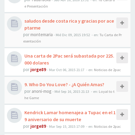
e Presentación
saludos desde costa rica y gracias por ace
ptarme
por
montemaria
-
Mié Dic 09, 2015 19:52
- en:
Tu Carta de Pr
esentación
Una carta de 2Pac será subastada por 225.
000 dolares
por
jorge89
-
Mar Oct 06, 2015 21:17
- en:
Noticias de 2pac
9. Who Do You Love? - ¿A Quién Amas?
por
anoni-mog
-
Mié Sep 16, 2015 21:13
- en:
Loyal to t
he Game
Kendrick Lamar homenajea a Tupac en el 1
9 aniversario de su muerte
por
jorge89
-
Mar Sep 15, 2015 17:09
- en:
Noticias de 2pac