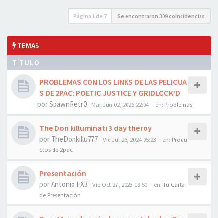
Página
1
de
7
Se encontraron 309 coincidencias
TEMAS
TÍTULO
PROBLEMAS CON LOS LINKS DE LAS PELICUA
S DE 2PAC: POETIC JUSTICE Y GRIDLOCK'D
por
SpawnRetr0
-
Mar Jun 02, 2026 22:04
- en:
Problemas
The Don killuminati 3 day theroy
por
TheDonkillu777
-
Vie Jul 26, 2024 05:23
- en:
Produ
ctos de 2pac
Presentación
por
Antonio FX3
-
Vie Oct 27, 2023 19:50
- en:
Tu Carta
de Presentación