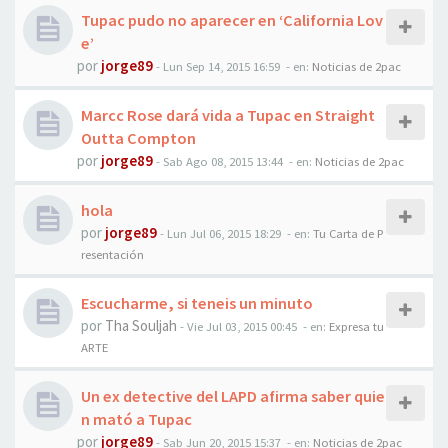
Tupac pudo no aparecer en ‘California Lov
e’
por
jorge89
-
Lun Sep 14, 2015 16:59
- en:
Noticias de 2pac
Marcc Rose dará vida a Tupac en Straight
Outta Compton
por
jorge89
-
Sab Ago 08, 2015 13:44
- en:
Noticias de 2pac
hola
por
jorge89
-
Lun Jul 06, 2015 18:29
- en:
Tu Carta de P
resentación
Escucharme, si teneis un minuto
por
Tha Souljah
-
Vie Jul 03, 2015 00:45
- en:
Expresa tu
ARTE
Un ex detective del LAPD afirma saber quie
n mató a Tupac
por
jorge89
-
Sab Jun 20, 2015 15:37
- en:
Noticias de 2pac