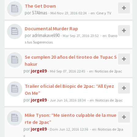
The Get Down
por
57Almas
-
Mié Nov 23, 2016 02:24
- en:
Cine y TV
Documental Murder Rap
por
adrimakaveli90
-
Mar Sep 27, 2016 23:52
- en:
Dano
s tus Sugerencias
Se cumplen 20 años del tiroteo de Tupac S
hakur
por
jorge89
-
Mié Sep 07, 2016 22:45
- en:
Noticias de 2pac
Trailer oficial del Biopic de 2pac: “All Eyez
On Me”
por
jorge89
-
Jue Jun 16, 2016 18:34
- en:
Noticias de 2pac
Mike Tyson: “Me siento culpable de la mue
rte de 2pac”
por
jorge89
-
Dom Jun 12, 2016 12:36
- en:
Noticias de 2pa
c