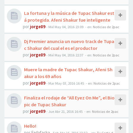
La fortuna y la música de Tupac Shakur est
á protegida. Afeni Shakur fue inteligente
por
jorge89
-
Mié May 04, 2016 23:09
- en:
Noticias de 2pac
Dj Premier anuncia un nuevo track de Tupa
c Shakur del cual el es el productor
por
jorge89
-
Mié May 04, 2016 22:37
- en:
Noticias de 2pac
Muere la madre de Tupac Shakur, Afeni Sh
akur a los 69 años
por
jorge89
-
Mar May 03, 2016 16:45
- en:
Noticias de 2pac
Finaliza el rodaje de “All Eyez On Me”, el Bio
pic de Tupac Shakur
por
jorge89
-
Jue Abr 21, 2016 16:45
- en:
Noticias de 2pac
Hello!
por
Fadafacka
-
Sab Abr 16, 2016 13:32
- en:
Tu Carta d