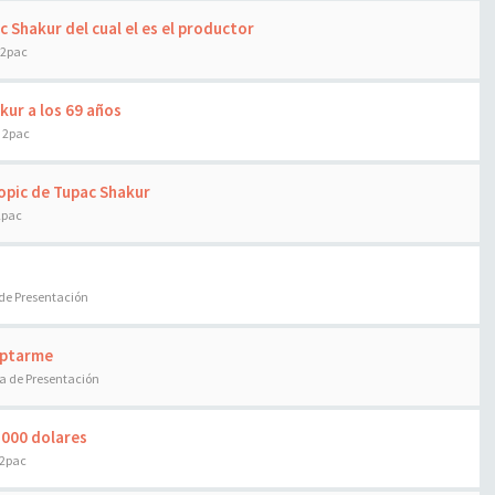
 Shakur del cual el es el productor
 2pac
kur a los 69 años
e 2pac
Biopic de Tupac Shakur
2pac
de Presentación
ceptarme
a de Presentación
.000 dolares
 2pac