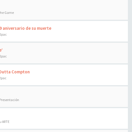
 the Game
9 aniversario de su muerte
 2pac
e’
 2pac
t Outta Compton
 2pac
 Presentación
tu ARTE