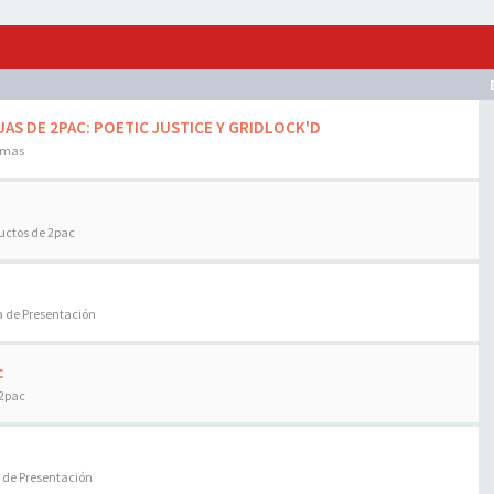
AS DE 2PAC: POETIC JUSTICE Y GRIDLOCK'D
emas
uctos de 2pac
a de Presentación
c
 2pac
 de Presentación