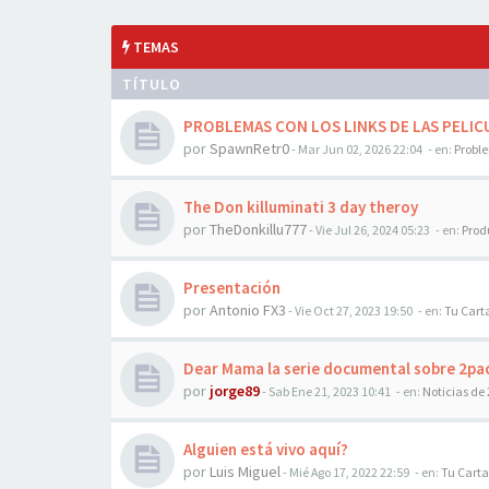
TEMAS
TÍTULO
PROBLEMAS CON LOS LINKS DE LAS PELICU
por
SpawnRetr0
-
Mar Jun 02, 2026 22:04
- en:
Probl
The Don killuminati 3 day theroy
por
TheDonkillu777
-
Vie Jul 26, 2024 05:23
- en:
Prod
Presentación
por
Antonio FX3
-
Vie Oct 27, 2023 19:50
- en:
Tu Cart
Dear Mama la serie documental sobre 2pa
por
jorge89
-
Sab Ene 21, 2023 10:41
- en:
Noticias de
Alguien está vivo aquí?
por
Luis Miguel
-
Mié Ago 17, 2022 22:59
- en:
Tu Carta