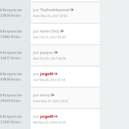
por
TheDonKiluminati
0 Respuestas
32414 Vistas
Dom Nov 26, 2017 20:03
por
Harlei (TAS)
0 Respuestas
32042 Vistas
Sab Oct 21, 2017 03:00
por
juanpac
0 Respuestas
34477 Vistas
Mar Oct 03, 2017 06:56
por
jorge89
0 Respuestas
49914 Vistas
Jue Sep 28, 2017 23:14
por
nervy
0 Respuestas
34549 Vistas
Dom May 07, 2017 20:22
por
jorge89
0 Respuestas
37207 Vistas
Mié Nov 23, 2016 12:30