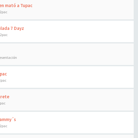
ien mató a Tupac
 2pac
ulada 7 Dayz
 2pac
resentación
upac
2pac
crete
2pac
Grammy´s
 2pac