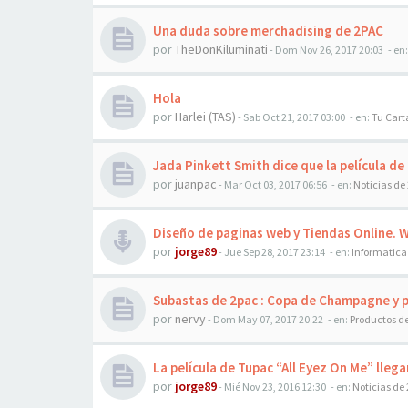
Una duda sobre merchadising de 2PAC
por
TheDonKiluminati
-
Dom Nov 26, 2017 20:03
- en
Hola
por
Harlei (TAS)
-
Sab Oct 21, 2017 03:00
- en:
Tu Cart
Jada Pinkett Smith dice que la película de
por
juanpac
-
Mar Oct 03, 2017 06:56
- en:
Noticias de
Diseño de paginas web y Tiendas Online. 
por
jorge89
-
Jue Sep 28, 2017 23:14
- en:
Informatica
Subastas de 2pac : Copa de Champagne y 
por
nervy
-
Dom May 07, 2017 20:22
- en:
Productos d
La película de Tupac “All Eyez On Me” llega
por
jorge89
-
Mié Nov 23, 2016 12:30
- en:
Noticias de