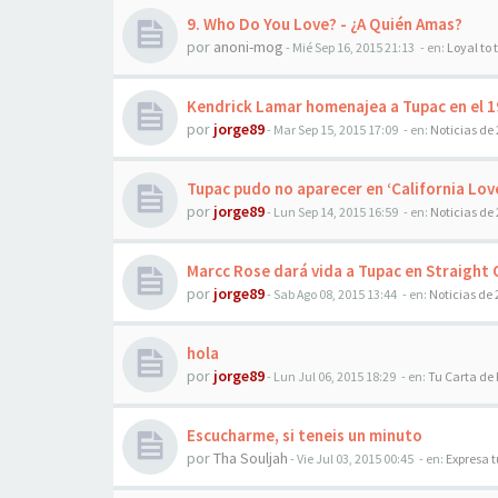
9. Who Do You Love? - ¿A Quién Amas?
por
anoni-mog
-
Mié Sep 16, 2015 21:13
- en:
Loyal to
Kendrick Lamar homenajea a Tupac en el 1
por
jorge89
-
Mar Sep 15, 2015 17:09
- en:
Noticias de
Tupac pudo no aparecer en ‘California Lov
por
jorge89
-
Lun Sep 14, 2015 16:59
- en:
Noticias de
Marcc Rose dará vida a Tupac en Straigh
por
jorge89
-
Sab Ago 08, 2015 13:44
- en:
Noticias de
hola
por
jorge89
-
Lun Jul 06, 2015 18:29
- en:
Tu Carta de
Escucharme, si teneis un minuto
por
Tha Souljah
-
Vie Jul 03, 2015 00:45
- en:
Expresa 