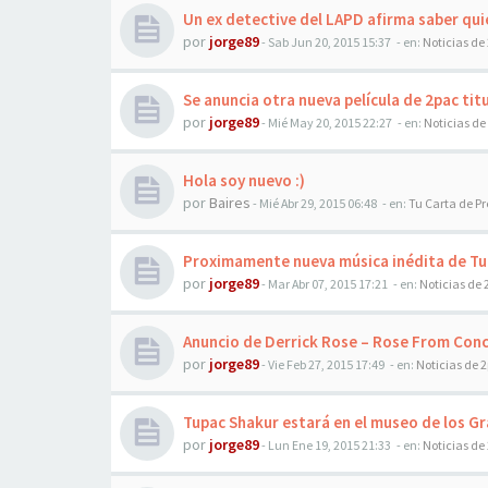
Un ex detective del LAPD afirma saber qu
por
jorge89
-
Sab Jun 20, 2015 15:37
- en:
Noticias de
Se anuncia otra nueva película de 2pac tit
por
jorge89
-
Mié May 20, 2015 22:27
- en:
Noticias de
Hola soy nuevo :)
por
Baires
-
Mié Abr 29, 2015 06:48
- en:
Tu Carta de P
Proximamente nueva música inédita de T
por
jorge89
-
Mar Abr 07, 2015 17:21
- en:
Noticias de 
Anuncio de Derrick Rose – Rose From Con
por
jorge89
-
Vie Feb 27, 2015 17:49
- en:
Noticias de 
Tupac Shakur estará en el museo de los 
por
jorge89
-
Lun Ene 19, 2015 21:33
- en:
Noticias de