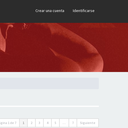
×
Crear una cuenta
Identificarse
ágina
1
de
7
1
2
3
4
5
…
7
Siguiente