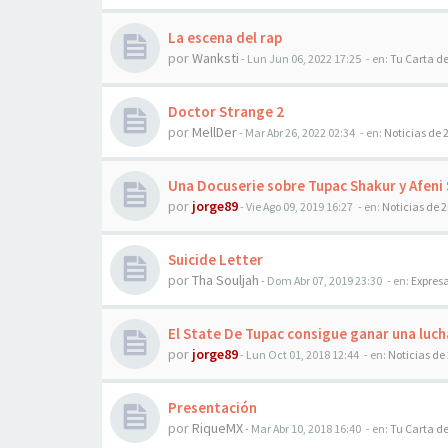
La escena del rap
por
Wanksti
-
Lun Jun 06, 2022 17:25
- en:
Tu Carta d
Doctor Strange 2
por
MellDer
-
Mar Abr 26, 2022 02:34
- en:
Noticias de 
Una Docuserie sobre Tupac Shakur y Afeni 
por
jorge89
-
Vie Ago 09, 2019 16:27
- en:
Noticias de 
Suicide Letter
por
Tha Souljah
-
Dom Abr 07, 2019 23:30
- en:
Expresa
El State De Tupac consigue ganar una luch
por
jorge89
-
Lun Oct 01, 2018 12:44
- en:
Noticias de
Presentación
por
RiqueMX
-
Mar Abr 10, 2018 16:40
- en:
Tu Carta d