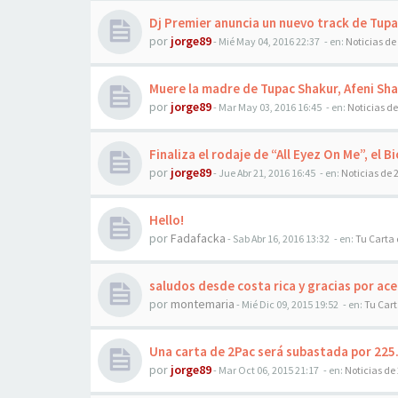
Dj Premier anuncia un nuevo track de Tupac
por
jorge89
-
Mié May 04, 2016 22:37
- en:
Noticias de
Muere la madre de Tupac Shakur, Afeni Sha
por
jorge89
-
Mar May 03, 2016 16:45
- en:
Noticias d
Finaliza el rodaje de “All Eyez On Me”, el 
por
jorge89
-
Jue Abr 21, 2016 16:45
- en:
Noticias de 
Hello!
por
Fadafacka
-
Sab Abr 16, 2016 13:32
- en:
Tu Carta 
saludos desde costa rica y gracias por a
por
montemaria
-
Mié Dic 09, 2015 19:52
- en:
Tu Cart
Una carta de 2Pac será subastada por 225
por
jorge89
-
Mar Oct 06, 2015 21:17
- en:
Noticias de