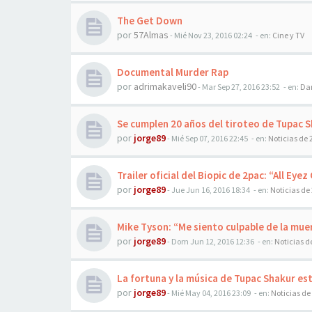
The Get Down
por
57Almas
-
Mié Nov 23, 2016 02:24
- en:
Cine y TV
Documental Murder Rap
por
adrimakaveli90
-
Mar Sep 27, 2016 23:52
- en:
Dan
Se cumplen 20 años del tiroteo de Tupac 
por
jorge89
-
Mié Sep 07, 2016 22:45
- en:
Noticias de 
Trailer oficial del Biopic de 2pac: “All Eye
por
jorge89
-
Jue Jun 16, 2016 18:34
- en:
Noticias de
Mike Tyson: “Me siento culpable de la mue
por
jorge89
-
Dom Jun 12, 2016 12:36
- en:
Noticias d
La fortuna y la música de Tupac Shakur est
por
jorge89
-
Mié May 04, 2016 23:09
- en:
Noticias de