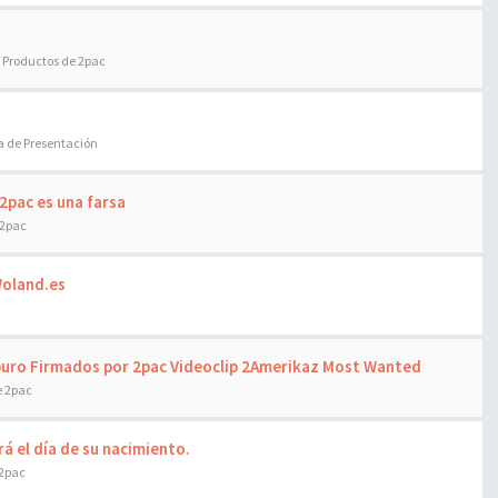
:
Productos de 2pac
a de Presentación
 2pac es una farsa
 2pac
Woland.es
puro Firmados por 2pac Videoclip 2Amerikaz Most Wanted
e 2pac
rá el día de su nacimiento.
 2pac