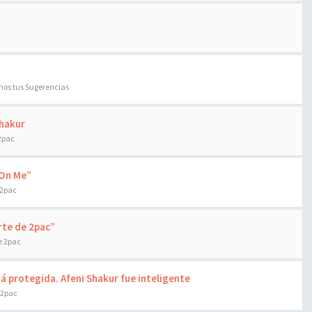
os tus Sugerencias
Shakur
2pac
z On Me”
 2pac
rte de 2pac”
e 2pac
á protegida. Afeni Shakur fue inteligente
 2pac