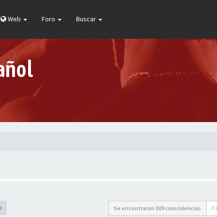
Web
Foro
Buscar
añol
r
Se encontraron 309 coincidencias
P