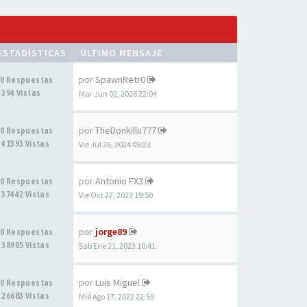
ESTADÍSTICAS
ÚLTIMO MENSAJE
por
SpawnRetr0
0 Respuestas
394 Vistas
Mar Jun 02, 2026 22:04
por
TheDonkillu777
0 Respuestas
41393 Vistas
Vie Jul 26, 2024 05:23
por
Antonio FX3
0 Respuestas
37442 Vistas
Vie Oct 27, 2023 19:50
por
jorge89
0 Respuestas
38905 Vistas
Sab Ene 21, 2023 10:41
por
Luis Miguel
0 Respuestas
26683 Vistas
Mié Ago 17, 2022 22:59