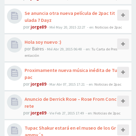
Se anuncia otra nueva película de 2pac tit
ulada 7 Dayz
por
jorge89
-
Mié May 20, 2015 22:27
- en:
Noticias de 2pac
Hola soy nuevo :)
por
Baires
-
Mié Abr 29, 2015 06:48
- en:
Tu Carta de Pres
entación
Proximamente nueva música inédita de Tu
pac
por
jorge89
-
Mar Abr 07, 2015 17:21
- en:
Noticias de 2pac
Anuncio de Derrick Rose – Rose From Conc
rete
por
jorge89
-
Vie Feb 27, 2015 17:49
- en:
Noticias de 2pac
Tupac Shakur estará en el museo de los Gr
ammy´s