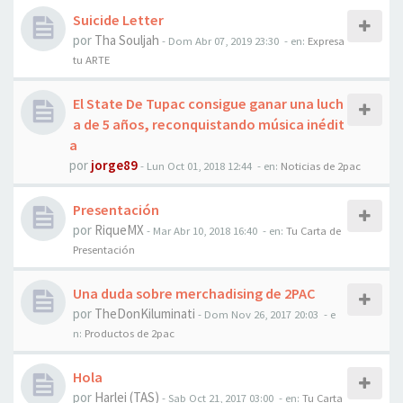
Suicide Letter
por
Tha Souljah
-
Dom Abr 07, 2019 23:30
- en:
Expresa
tu ARTE
El State De Tupac consigue ganar una luch
a de 5 años, reconquistando música inédit
a
por
jorge89
-
Lun Oct 01, 2018 12:44
- en:
Noticias de 2pac
Presentación
por
RiqueMX
-
Mar Abr 10, 2018 16:40
- en:
Tu Carta de
Presentación
Una duda sobre merchadising de 2PAC
por
TheDonKiluminati
-
Dom Nov 26, 2017 20:03
- e
n:
Productos de 2pac
Hola
por
Harlei (TAS)
-
Sab Oct 21, 2017 03:00
- en:
Tu Carta