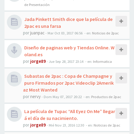
de Presentación
Jada Pinkett Smith dice que la película de
2pac es una farsa
por
juanpac
-
Mar Oct 03, 2017 06:56
- en:
Noticias de 2pac
Diseño de paginas web y Tiendas Online. W
oland.es
por
jorge89
-
Jue Sep 28, 2017 23:14
- en:
Informatica
Subastas de 2pac : Copa de Champagne y
puro Firmados por 2pac Videoclip 2Amerik
az Most Wanted
por
nervy
-
Dom May 07, 2017 20:22
- en:
Productos de 2pac
La película de Tupac “All Eyez On Me” llegar
á el día de su nacimiento.
por
jorge89
-
Mié Nov 23, 2016 12:30
- en:
Noticias de 2pac