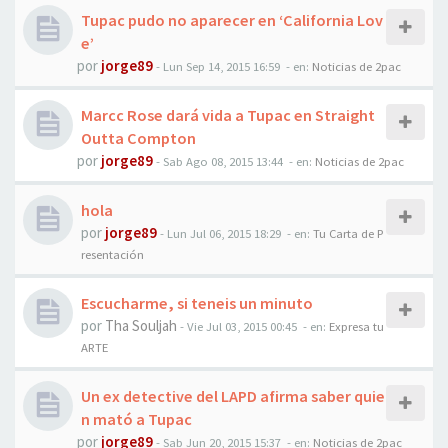
Tupac pudo no aparecer en ‘California Lov
e’
por
jorge89
-
Lun Sep 14, 2015 16:59
- en:
Noticias de 2pac
Marcc Rose dará vida a Tupac en Straight
Outta Compton
por
jorge89
-
Sab Ago 08, 2015 13:44
- en:
Noticias de 2pac
hola
por
jorge89
-
Lun Jul 06, 2015 18:29
- en:
Tu Carta de P
resentación
Escucharme, si teneis un minuto
por
Tha Souljah
-
Vie Jul 03, 2015 00:45
- en:
Expresa tu
ARTE
Un ex detective del LAPD afirma saber quie
n mató a Tupac
por
jorge89
-
Sab Jun 20, 2015 15:37
- en:
Noticias de 2pac