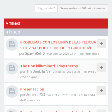
Página
1
de
7
Se encontraron 309 coincidencias
TEMAS
TÍTULO
PROBLEMAS CON LOS LINKS DE LAS PELICUA
S DE 2PAC: POETIC JUSTICE Y GRIDLOCK'D
por
SpawnRetr0
-
Mar Jun 02, 2026 22:04
- en:
Problemas
The Don killuminati 3 day theroy
por
TheDonkillu777
-
Vie Jul 26, 2024 05:23
- en:
Produ
ctos de 2pac
Presentación
por
Antonio FX3
-
Vie Oct 27, 2023 19:50
- en:
Tu Carta
de Presentación