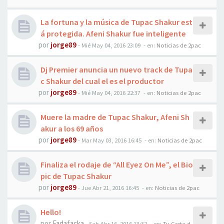
La fortuna y la música de Tupac Shakur est
á protegida. Afeni Shakur fue inteligente
por
jorge89
-
Mié May 04, 2016 23:09
- en:
Noticias de 2pac
Dj Premier anuncia un nuevo track de Tupa
c Shakur del cual el es el productor
por
jorge89
-
Mié May 04, 2016 22:37
- en:
Noticias de 2pac
Muere la madre de Tupac Shakur, Afeni Sh
akur a los 69 años
por
jorge89
-
Mar May 03, 2016 16:45
- en:
Noticias de 2pac
Finaliza el rodaje de “All Eyez On Me”, el Bio
pic de Tupac Shakur
por
jorge89
-
Jue Abr 21, 2016 16:45
- en:
Noticias de 2pac
Hello!
por
Fadafacka
-
Sab Abr 16, 2016 13:32
- en:
Tu Carta d