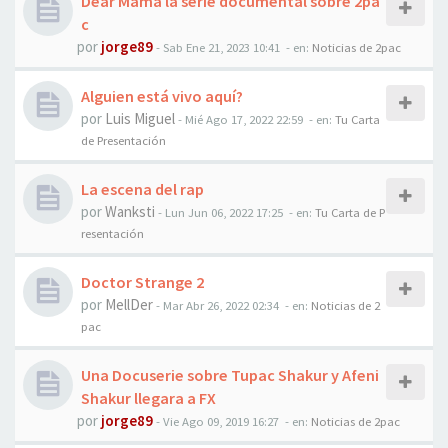
Dear Mama la serie documental sobre 2pa
c
por
jorge89
-
Sab Ene 21, 2023 10:41
- en:
Noticias de 2pac
Alguien está vivo aquí?
por
Luis Miguel
-
Mié Ago 17, 2022 22:59
- en:
Tu Carta
de Presentación
La escena del rap
por
Wanksti
-
Lun Jun 06, 2022 17:25
- en:
Tu Carta de P
resentación
Doctor Strange 2
por
MellDer
-
Mar Abr 26, 2022 02:34
- en:
Noticias de 2
pac
Una Docuserie sobre Tupac Shakur y Afeni
Shakur llegara a FX
por
jorge89
-
Vie Ago 09, 2019 16:27
- en:
Noticias de 2pac