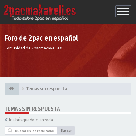
Conmutac
de
Navegaci
Foro de 2pac en español
Comunidad de 2pacmakaveli.es
Temas sin respuesta
TEMAS SIN RESPUESTA
Ir a búsqueda avanzada
Buscar