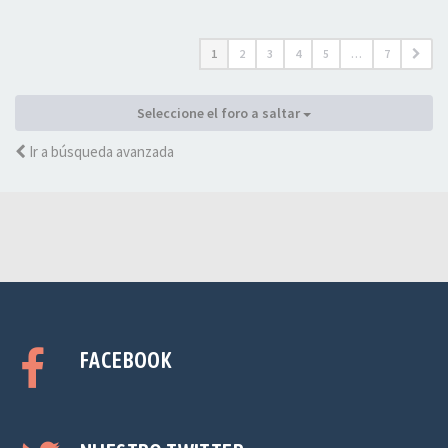
1
2
3
4
5
…
7
Seleccione el foro a saltar
Ir a búsqueda avanzada
FACEBOOK