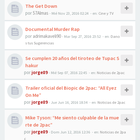
The Get Down
por
57Almas
-
Mié Nov 23, 2016 02:24
- en:
Cine y TV
Documental Murder Rap
por
adrimakaveli90
-
Mar Sep 27, 2016 23:52
- en:
Dano
s tus Sugerencias
Se cumplen 20 años del tiroteo de Tupac S
hakur
por
jorge89
-
Mié Sep 07, 2016 22:45
- en:
Noticias de 2pac
Trailer oficial del Biopic de 2pac: “All Eyez
On Me”
por
jorge89
-
Jue Jun 16, 2016 18:34
- en:
Noticias de 2pac
Mike Tyson: “Me siento culpable de la mue
rte de 2pac”
por
jorge89
-
Dom Jun 12, 2016 12:36
- en:
Noticias de 2pa
c