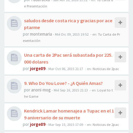
e Presentación
saludos desde costa rica y gracias por ace
ptarme
por
montemaria
-
Mié Dic 09, 2015 19:52
- en:
Tu Carta de Pr
esentación
Una carta de 2Pac será subastada por 225.
000 dolares
por
jorge89
-
Mar Oct 06, 2015 21:17
- en:
Noticias de 2pac
9. Who Do You Love? - ¿A Quién Amas?
por
anoni-mog
-
Mié Sep 16, 2015 21:13
- en:
Loyal to t
he Game
Kendrick Lamar homenajea a Tupac en el 1
9 aniversario de su muerte
por
jorge89
-
Mar Sep 15, 2015 17:09
- en:
Noticias de 2pac