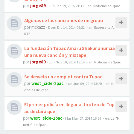
por
jorge89
-
Lun Ene 19, 2015 21:33
- en:
Noticias de 2pac
Algunas de las canciones de mi grupo
por
mckazz
-
Dom Dic 14, 2014 06:21
- en:
Expresa tu A
RTE
La fundación Tupac Amaru Shakur anuncia
una nueva canción y mixtape
por
jorge89
-
Lun Nov 10, 2014 18:14
- en:
Noticias de 2pac
Se desvela un complot contra Tupac
por
west_side-2pac
-
Lun Jun 09, 2014 13:20
- en:
N
oticias de 2pac
El primer policía en llegar al tiroteo de Tup
ac declara que
por
west_side-2pac
-
Mar May 27, 2014 16:59
- en:
La "M
uerte" de 2pac