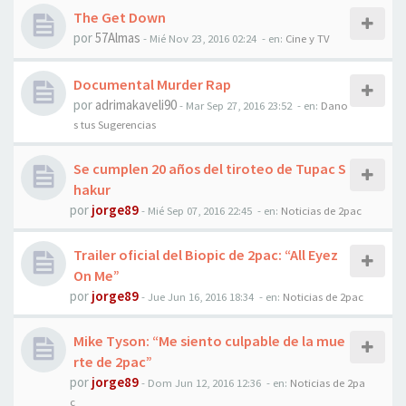
The Get Down
por
57Almas
-
Mié Nov 23, 2016 02:24
- en:
Cine y TV
Documental Murder Rap
por
adrimakaveli90
-
Mar Sep 27, 2016 23:52
- en:
Dano
s tus Sugerencias
Se cumplen 20 años del tiroteo de Tupac S
hakur
por
jorge89
-
Mié Sep 07, 2016 22:45
- en:
Noticias de 2pac
Trailer oficial del Biopic de 2pac: “All Eyez
On Me”
por
jorge89
-
Jue Jun 16, 2016 18:34
- en:
Noticias de 2pac
Mike Tyson: “Me siento culpable de la mue
rte de 2pac”
por
jorge89
-
Dom Jun 12, 2016 12:36
- en:
Noticias de 2pa
c