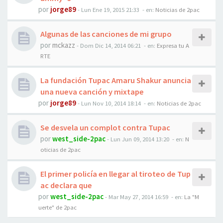
por
jorge89
-
Lun Ene 19, 2015 21:33
- en:
Noticias de 2pac
Algunas de las canciones de mi grupo
por
mckazz
-
Dom Dic 14, 2014 06:21
- en:
Expresa tu A
RTE
La fundación Tupac Amaru Shakur anuncia
una nueva canción y mixtape
por
jorge89
-
Lun Nov 10, 2014 18:14
- en:
Noticias de 2pac
Se desvela un complot contra Tupac
por
west_side-2pac
-
Lun Jun 09, 2014 13:20
- en:
N
oticias de 2pac
El primer policía en llegar al tiroteo de Tup
ac declara que
por
west_side-2pac
-
Mar May 27, 2014 16:59
- en:
La "M
uerte" de 2pac