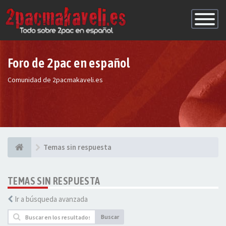
Conmutac
de
Navegaci
Foro de 2pac en español
Comunidad de 2pacmakaveli.es
Temas sin respuesta
TEMAS SIN RESPUESTA
Ir a búsqueda avanzada
Buscar