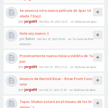
Se anuncia otra nueva película de 2pac tit
ulada 7 Dayz
por
jorge89
-
Mié May 20, 2015 22:27
- en:
Noticias de 2pac
Hola soy nuevo :)
por
Baires
-
Mié Abr 29, 2015 06:48
- en:
Tu Carta de Pres
entación
Proximamente nueva música inédita de Tu
pac
por
jorge89
-
Mar Abr 07, 2015 17:21
- en:
Noticias de 2pac
Anuncio de Derrick Rose – Rose From Conc
rete
por
jorge89
-
Vie Feb 27, 2015 17:49
- en:
Noticias de 2pac
Tupac Shakur estará en el museo de los Gr
ammy´s