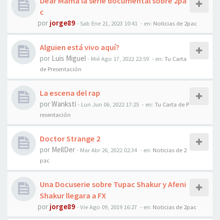
Dear Mama la serie documental sobre 2pa
c
por
jorge89
-
Sab Ene 21, 2023 10:41
- en:
Noticias de 2pac
Alguien está vivo aquí?
por
Luis Miguel
-
Mié Ago 17, 2022 22:59
- en:
Tu Carta
de Presentación
La escena del rap
por
Wanksti
-
Lun Jun 06, 2022 17:25
- en:
Tu Carta de P
resentación
Doctor Strange 2
por
MellDer
-
Mar Abr 26, 2022 02:34
- en:
Noticias de 2
pac
Una Docuserie sobre Tupac Shakur y Afeni
Shakur llegara a FX
por
jorge89
-
Vie Ago 09, 2019 16:27
- en:
Noticias de 2pac