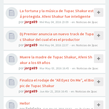
La fortuna y la música de Tupac Shakur est
á protegida. Afeni Shakur fue inteligente
por
jorge89
-
Mié May 04, 2016 23:09
- en:
Noticias de 2pac
Dj Premier anuncia un nuevo track de Tupa
c Shakur del cual el es el productor
por
jorge89
-
Mié May 04, 2016 22:37
- en:
Noticias de 2pac
Muere la madre de Tupac Shakur, Afeni Sh
akur a los 69 años
por
jorge89
-
Mar May 03, 2016 16:45
- en:
Noticias de 2pac
Finaliza el rodaje de “All Eyez On Me”, el Bio
pic de Tupac Shakur
por
jorge89
-
Jue Abr 21, 2016 16:45
- en:
Noticias de 2pac
Hello!
por
Fadafacka
-
Sab Abr 16, 2016 13:32
- en:
Tu Carta d