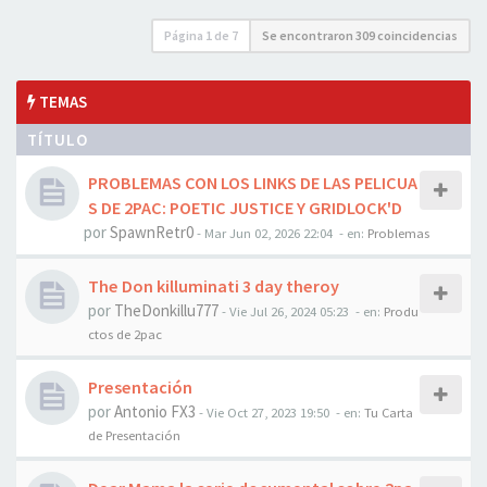
Página
1
de
7
Se encontraron 309 coincidencias
TEMAS
TÍTULO
PROBLEMAS CON LOS LINKS DE LAS PELICUA
S DE 2PAC: POETIC JUSTICE Y GRIDLOCK'D
por
SpawnRetr0
-
Mar Jun 02, 2026 22:04
- en:
Problemas
The Don killuminati 3 day theroy
por
TheDonkillu777
-
Vie Jul 26, 2024 05:23
- en:
Produ
ctos de 2pac
Presentación
por
Antonio FX3
-
Vie Oct 27, 2023 19:50
- en:
Tu Carta
de Presentación