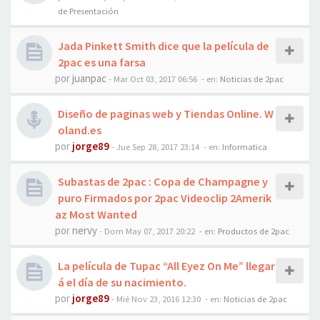
de Presentación
Jada Pinkett Smith dice que la película de
2pac es una farsa
por
juanpac
-
Mar Oct 03, 2017 06:56
- en:
Noticias de 2pac
Diseño de paginas web y Tiendas Online. W
oland.es
por
jorge89
-
Jue Sep 28, 2017 23:14
- en:
Informatica
Subastas de 2pac : Copa de Champagne y
puro Firmados por 2pac Videoclip 2Amerik
az Most Wanted
por
nervy
-
Dom May 07, 2017 20:22
- en:
Productos de 2pac
La película de Tupac “All Eyez On Me” llegar
á el día de su nacimiento.
por
jorge89
-
Mié Nov 23, 2016 12:30
- en:
Noticias de 2pac