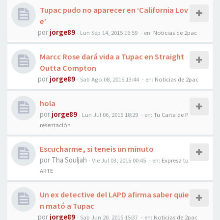
Tupac pudo no aparecer en ‘California Lov
e’
por
jorge89
-
Lun Sep 14, 2015 16:59
- en:
Noticias de 2pac
Marcc Rose dará vida a Tupac en Straight
Outta Compton
por
jorge89
-
Sab Ago 08, 2015 13:44
- en:
Noticias de 2pac
hola
por
jorge89
-
Lun Jul 06, 2015 18:29
- en:
Tu Carta de P
resentación
Escucharme, si teneis un minuto
por
Tha Souljah
-
Vie Jul 03, 2015 00:45
- en:
Expresa tu
ARTE
Un ex detective del LAPD afirma saber quie
n mató a Tupac
por
jorge89
-
Sab Jun 20, 2015 15:37
- en:
Noticias de 2pac