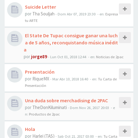
Suicide Letter
por
Tha Souljah
-
Dom Abr 07, 2019 23:30
- en:
Expresa
tu ARTE
El State De Tupac consigue ganar una luch
a de 5 años, reconquistando música inédit
a
por
jorge89
-
Lun Oct 01, 2018 12:44
- en:
Noticias de 2pac
Presentación
por
RiqueMX
-
Mar Abr 10, 2018 16:40
- en:
Tu Carta de
Presentación
Una duda sobre merchadising de 2PAC
por
TheDonKiluminati
-
Dom Nov 26, 2017 20:03
- e
n:
Productos de 2pac
Hola
por
Harlei (TAS)
-
Sab Oct 21, 2017 03:00
- en:
Tu Carta