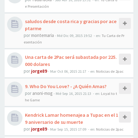
e Presentación
saludos desde costa rica y gracias por ace
ptarme
por
montemaria
-
Mié Dic 09, 2015 19:52
- en:
Tu Carta de Pr
esentación
Una carta de 2Pac será subastada por 225.
000 dolares
por
jorge89
-
Mar Oct 06, 2015 21:17
- en:
Noticias de 2pac
9. Who Do You Love? - ¿A Quién Amas?
por
anoni-mog
-
Mié Sep 16, 2015 21:13
- en:
Loyal to t
he Game
Kendrick Lamar homenajea a Tupac en el 1
9 aniversario de su muerte
por
jorge89
-
Mar Sep 15, 2015 17:09
- en:
Noticias de 2pac