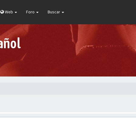
Web
Foro
Buscar
añol