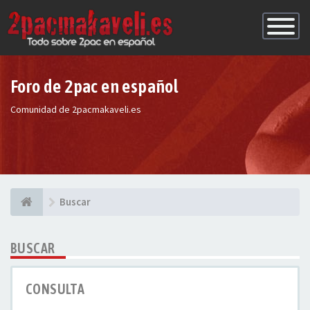
Conmutac
de
Navegaci
Foro de 2pac en español
Comunidad de 2pacmakaveli.es
Buscar
BUSCAR
CONSULTA