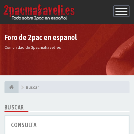
Conmutac
de
Navegaci
Foro de 2pac en español
Comunidad de 2pacmakaveli.es
Buscar
BUSCAR
CONSULTA