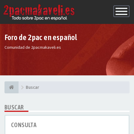
Conmutac
de
Navegaci
Foro de 2pac en español
Comunidad de 2pacmakaveli.es
Buscar
BUSCAR
CONSULTA