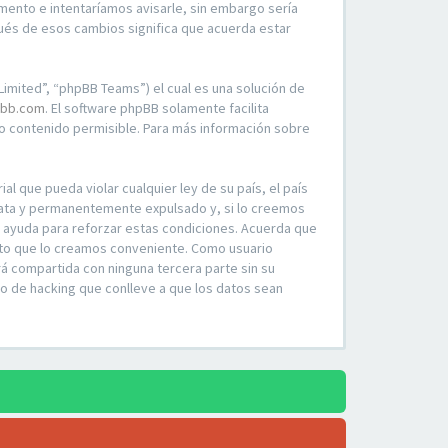
mento e intentaríamos avisarle, sin embargo sería
ués de esos cambios significa que acuerda estar
imited”, “phpBB Teams”) el cual es una solución de
bb.com
. El software phpBB solamente facilita
 contenido permisible. Para más información sobre
l que pueda violar cualquier ley de su país, el país
iata y permanentemente expulsado y, si lo creemos
o ayuda para reforzar estas condiciones. Acuerda que
ento que lo creamos conveniente. Como usuario
á compartida con ninguna tercera parte sin su
o de hacking que conlleve a que los datos sean