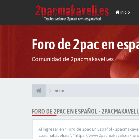
Inicio
Foro de 2pac en esp
Comunidad de 2pacmakaveli.es
Inicio
FORO DE 2PAC EN ESPAÑOL - 2PACMAKAVELI
Al ingresar en “Foro de 2pac En Español - 2pacmakaveli
2pacmakaveli.es”, “https://www.2pacmakaveli.es/foro”