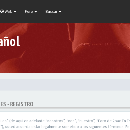
Web
Foro
Buscar
añol
.ES - REGISTRO
.es” (de aquí en adelante “nosotros”, “nos”, “nuestro”, “Foro de 2pac En E
), usted acuerda estar legalmente sometido a los siguientes términos. En