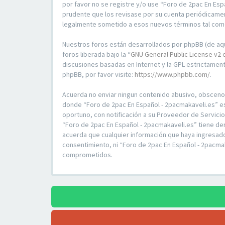
por favor no se registre y/o use “Foro de 2pac En Es
prudente que los revisase por su cuenta periódicamen
legalmente sometido a esos nuevos términos tal com
Nuestros foros están desarrollados por phpBB (de aqu
foros liberada bajo la “
GNU General Public License v2 
discusiones basadas en Internet y la GPL estrictame
phpBB, por favor visite:
https://www.phpbb.com/
.
Acuerda no enviar ningun contenido abusivo, obsceno, v
donde “Foro de 2pac En Español - 2pacmakaveli.es” e
oportuno, con notificación a su Proveedor de Servici
“Foro de 2pac En Español - 2pacmakaveli.es” tiene de
acuerda que cualquier información que haya ingresad
consentimiento, ni “Foro de 2pac En Español - 2pacma
comprometidos.