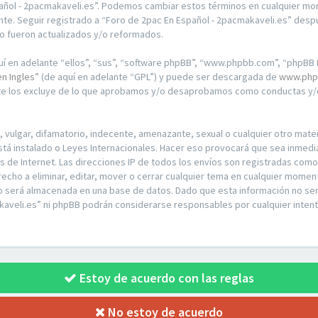
pañol - 2pacmakaveli.es”. Podemos cambiar estos términos en cualquier mo
te. Seguir registrado a “Foro de 2pac En Español - 2pacmakaveli.es” desp
o fueron actualizados y/o reformados.
í en adelante “ellos”, “sus”, “software phpBB”, “www.phpbb.com”, “phpBB L
en Ingles
” (de aquí en adelante “GPL”) y puede ser descargada de
www.php
nte los excluye de lo que aprobamos y/o desaprobamos como conductas y/o
ulgar, difamatorio, indecente, amenazante, sexual o cualquier otro materia
stá instalado o Leyes Internacionales. Hacer eso provocará que sea inmed
os de Internet. Las direcciones IP de todos los envíos son registradas com
recho a eliminar, editar, mover o cerrar cualquier tema en cualquier mom
o será almacenada en una base de datos. Dado que esta información no ser
kaveli.es” ni phpBB podrán considerarse responsables por cualquier intent
Estoy de acuerdo con las reglas
No estoy de acuerdo