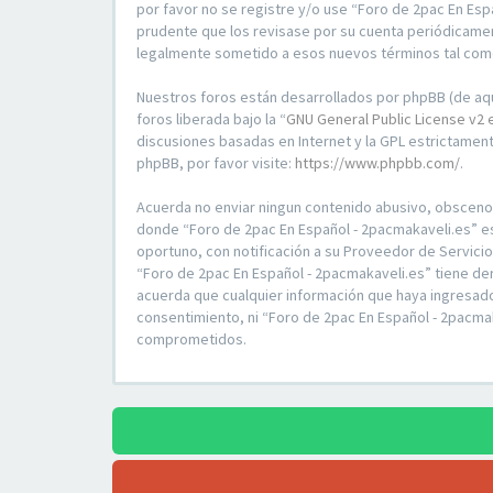
por favor no se registre y/o use “Foro de 2pac En Es
prudente que los revisase por su cuenta periódicamen
legalmente sometido a esos nuevos términos tal com
Nuestros foros están desarrollados por phpBB (de aqu
foros liberada bajo la “
GNU General Public License v2 
discusiones basadas en Internet y la GPL estrictame
phpBB, por favor visite:
https://www.phpbb.com/
.
Acuerda no enviar ningun contenido abusivo, obsceno, v
donde “Foro de 2pac En Español - 2pacmakaveli.es” e
oportuno, con notificación a su Proveedor de Servici
“Foro de 2pac En Español - 2pacmakaveli.es” tiene de
acuerda que cualquier información que haya ingresad
consentimiento, ni “Foro de 2pac En Español - 2pacma
comprometidos.