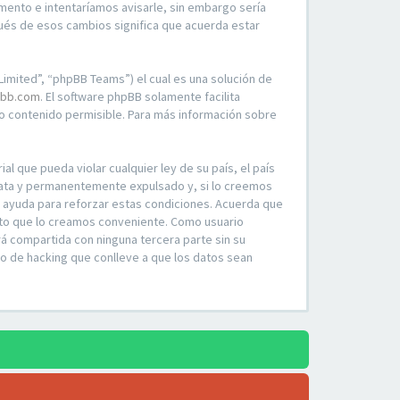
mento e intentaríamos avisarle, sin embargo sería
ués de esos cambios significa que acuerda estar
imited”, “phpBB Teams”) el cual es una solución de
bb.com
. El software phpBB solamente facilita
 contenido permisible. Para más información sobre
l que pueda violar cualquier ley de su país, el país
iata y permanentemente expulsado y, si lo creemos
o ayuda para reforzar estas condiciones. Acuerda que
ento que lo creamos conveniente. Como usuario
á compartida con ninguna tercera parte sin su
o de hacking que conlleve a que los datos sean