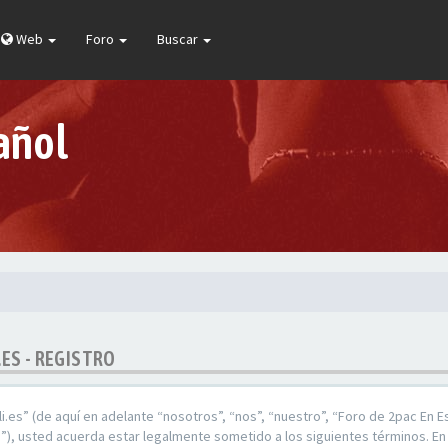
Web
Foro
Buscar
añol
.ES - REGISTRO
.es” (de aquí en adelante “nosotros”, “nos”, “nuestro”, “Foro de 2pac En E
), usted acuerda estar legalmente sometido a los siguientes términos. En