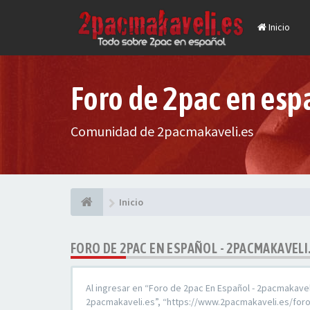
Inicio
Foro de 2pac en esp
Comunidad de 2pacmakaveli.es
Inicio
FORO DE 2PAC EN ESPAÑOL - 2PACMAKAVELI
Al ingresar en “Foro de 2pac En Español - 2pacmakaveli
2pacmakaveli.es”, “https://www.2pacmakaveli.es/foro”