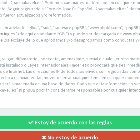
pañol - 2pacmakaveli.es”. Podemos cambiar estos términos en cualquier mo
te. Seguir registrado a “Foro de 2pac En Español - 2pacmakaveli.es” desp
o fueron actualizados y/o reformados.
í en adelante “ellos”, “sus”, “software phpBB”, “www.phpbb.com”, “phpBB L
en Ingles
” (de aquí en adelante “GPL”) y puede ser descargada de
www.php
nte los excluye de lo que aprobamos y/o desaprobamos como conductas y/o
ulgar, difamatorio, indecente, amenazante, sexual o cualquier otro materia
stá instalado o Leyes Internacionales. Hacer eso provocará que sea inmed
os de Internet. Las direcciones IP de todos los envíos son registradas com
recho a eliminar, editar, mover o cerrar cualquier tema en cualquier mom
o será almacenada en una base de datos. Dado que esta información no ser
kaveli.es” ni phpBB podrán considerarse responsables por cualquier intent
Estoy de acuerdo con las reglas
No estoy de acuerdo