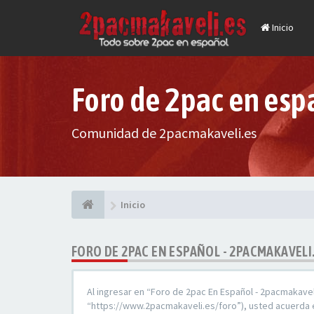
Inicio
Foro de 2pac en esp
Comunidad de 2pacmakaveli.es
Inicio
FORO DE 2PAC EN ESPAÑOL - 2PACMAKAVELI
Al ingresar en “Foro de 2pac En Español - 2pacmakavel
“https://www.2pacmakaveli.es/foro”), usted acuerda e