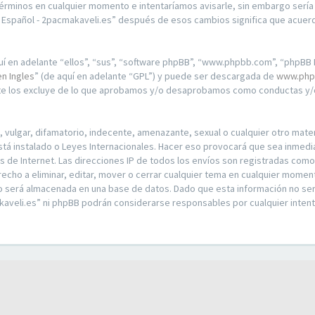
érminos en cualquier momento e intentaríamos avisarle, sin embargo sería
n Español - 2pacmakaveli.es” después de esos cambios significa que acue
í en adelante “ellos”, “sus”, “software phpBB”, “www.phpbb.com”, “phpBB L
en Ingles
” (de aquí en adelante “GPL”) y puede ser descargada de
www.php
nte los excluye de lo que aprobamos y/o desaprobamos como conductas y/o
ulgar, difamatorio, indecente, amenazante, sexual o cualquier otro materia
stá instalado o Leyes Internacionales. Hacer eso provocará que sea inmed
os de Internet. Las direcciones IP de todos los envíos son registradas com
recho a eliminar, editar, mover o cerrar cualquier tema en cualquier mom
o será almacenada en una base de datos. Dado que esta información no ser
kaveli.es” ni phpBB podrán considerarse responsables por cualquier intent