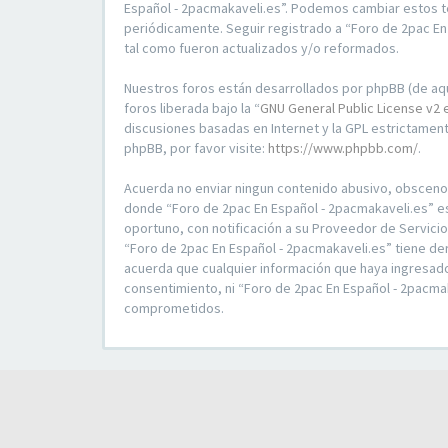
Español - 2pacmakaveli.es”. Podemos cambiar estos t
periódicamente. Seguir registrado a “Foro de 2pac E
tal como fueron actualizados y/o reformados.
Nuestros foros están desarrollados por phpBB (de aqu
foros liberada bajo la “
GNU General Public License v2 
discusiones basadas en Internet y la GPL estrictame
phpBB, por favor visite:
https://www.phpbb.com/
.
Acuerda no enviar ningun contenido abusivo, obsceno, v
donde “Foro de 2pac En Español - 2pacmakaveli.es” e
oportuno, con notificación a su Proveedor de Servici
“Foro de 2pac En Español - 2pacmakaveli.es” tiene de
acuerda que cualquier información que haya ingresad
consentimiento, ni “Foro de 2pac En Español - 2pacma
comprometidos.