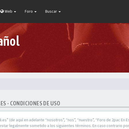
Web
Foro
Buscar
añol
.ES - CONDICIONES DE USO
i.es” (de aquí en adelante “nosotros”, “nos”, “nuestro”, “Foro de 2pac En E
star legalmente sometido a los siguientes términos. En caso contrario por