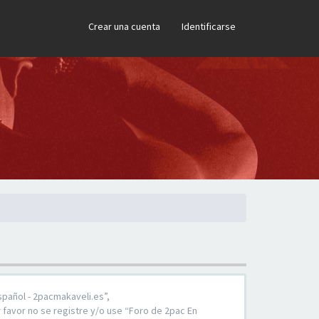
×
Crear una cuenta
Identificarse
spañol - 2pacmakaveli.es”,
 favor no se registre y/o use “Foro de 2pac En