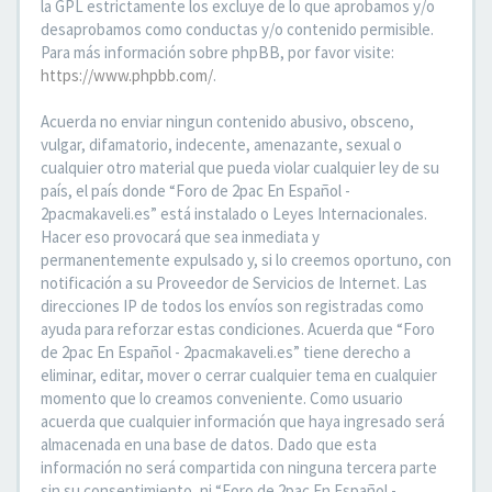
la GPL estrictamente los excluye de lo que aprobamos y/o
desaprobamos como conductas y/o contenido permisible.
Para más información sobre phpBB, por favor visite:
https://www.phpbb.com/
.
Acuerda no enviar ningun contenido abusivo, obsceno,
vulgar, difamatorio, indecente, amenazante, sexual o
cualquier otro material que pueda violar cualquier ley de su
país, el país donde “Foro de 2pac En Español -
2pacmakaveli.es” está instalado o Leyes Internacionales.
Hacer eso provocará que sea inmediata y
permanentemente expulsado y, si lo creemos oportuno, con
notificación a su Proveedor de Servicios de Internet. Las
direcciones IP de todos los envíos son registradas como
ayuda para reforzar estas condiciones. Acuerda que “Foro
de 2pac En Español - 2pacmakaveli.es” tiene derecho a
eliminar, editar, mover o cerrar cualquier tema en cualquier
momento que lo creamos conveniente. Como usuario
acuerda que cualquier información que haya ingresado será
almacenada en una base de datos. Dado que esta
información no será compartida con ninguna tercera parte
sin su consentimiento, ni “Foro de 2pac En Español -