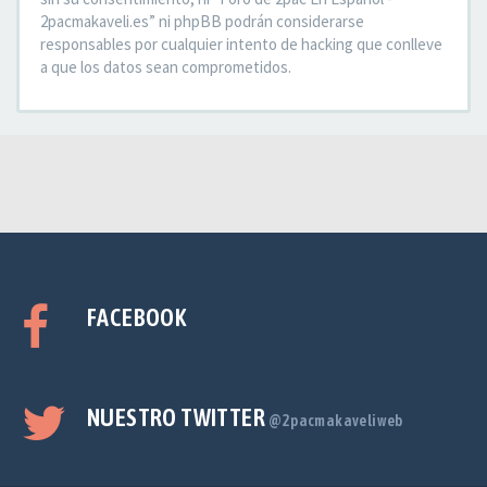
2pacmakaveli.es” ni phpBB podrán considerarse
responsables por cualquier intento de hacking que conlleve
a que los datos sean comprometidos.
FACEBOOK
NUESTRO TWITTER
@2pacmakaveliweb