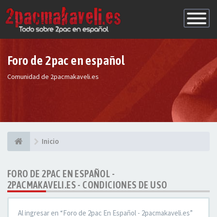
Conmutac
de
Navegaci
Foro de 2pac en español
Comunidad de 2pacmakaveli.es
Inicio
FORO DE 2PAC EN ESPAÑOL -
2PACMAKAVELI.ES - CONDICIONES DE USO
Al ingresar en “Foro de 2pac En Español - 2pacmakaveli.es”