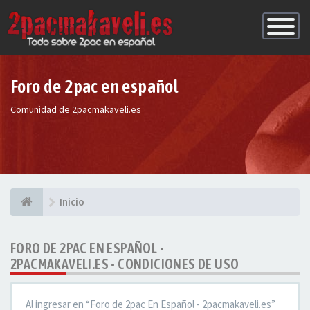
Conmutac
de
Navegaci
Foro de 2pac en español
Comunidad de 2pacmakaveli.es
Inicio
FORO DE 2PAC EN ESPAÑOL -
2PACMAKAVELI.ES - CONDICIONES DE USO
Al ingresar en “Foro de 2pac En Español - 2pacmakaveli.es”