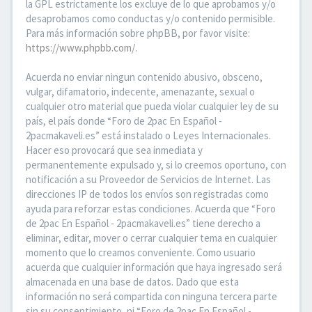
la GPL estrictamente los excluye de lo que aprobamos y/o
desaprobamos como conductas y/o contenido permisible.
Para más información sobre phpBB, por favor visite:
https://www.phpbb.com/
.
Acuerda no enviar ningun contenido abusivo, obsceno,
vulgar, difamatorio, indecente, amenazante, sexual o
cualquier otro material que pueda violar cualquier ley de su
país, el país donde “Foro de 2pac En Español -
2pacmakaveli.es” está instalado o Leyes Internacionales.
Hacer eso provocará que sea inmediata y
permanentemente expulsado y, si lo creemos oportuno, con
notificación a su Proveedor de Servicios de Internet. Las
direcciones IP de todos los envíos son registradas como
ayuda para reforzar estas condiciones. Acuerda que “Foro
de 2pac En Español - 2pacmakaveli.es” tiene derecho a
eliminar, editar, mover o cerrar cualquier tema en cualquier
momento que lo creamos conveniente. Como usuario
acuerda que cualquier información que haya ingresado será
almacenada en una base de datos. Dado que esta
información no será compartida con ninguna tercera parte
sin su consentimiento, ni “Foro de 2pac En Español -