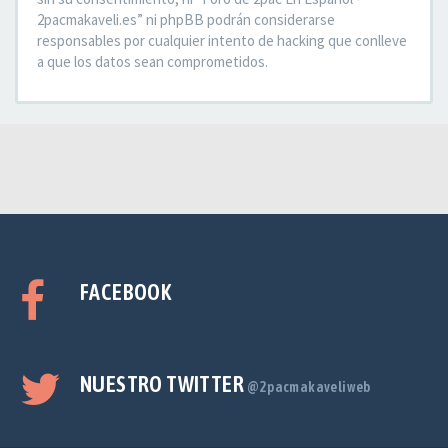
2pacmakaveli.es” ni phpBB podrán considerarse
responsables por cualquier intento de hacking que conlleve
a que los datos sean comprometidos.
FACEBOOK
NUESTRO TWITTER
@2pacmakaveliweb