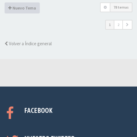
78 temas
Nuevo Tema
1
2
Volver a Índice general
FACEBOOK