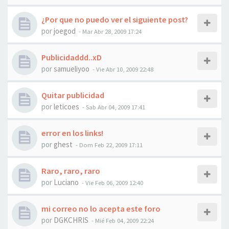
¿Por que no puedo ver el siguiente post?
por
joegod
-
Mar Abr 28, 2009 17:24
Publicidaddd..xD
por
samueliyoo
-
Vie Abr 10, 2009 22:48
Quitar publicidad
por
leticoes
-
Sab Abr 04, 2009 17:41
error en los links!
por
ghest
-
Dom Feb 22, 2009 17:11
Raro, raro, raro
por
Luciano
-
Vie Feb 06, 2009 12:40
mi correo no lo acepta este foro
por
DGKCHRIS
-
Mié Feb 04, 2009 22:24