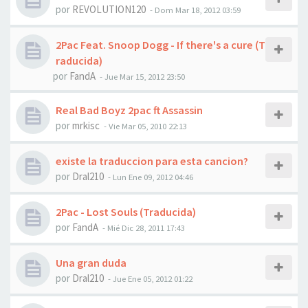
por
REVOLUTION120
-
Dom Mar 18, 2012 03:59
2Pac Feat. Snoop Dogg - If there's a cure (T
raducida)
por
FandA
-
Jue Mar 15, 2012 23:50
Real Bad Boyz 2pac ft Assassin
por
mrkisc
-
Vie Mar 05, 2010 22:13
existe la traduccion para esta cancion?
por
Dral210
-
Lun Ene 09, 2012 04:46
2Pac - Lost Souls (Traducida)
por
FandA
-
Mié Dic 28, 2011 17:43
Una gran duda
por
Dral210
-
Jue Ene 05, 2012 01:22