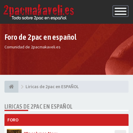
Conmutac
de
Navegaci
Foro de 2pac en español
Comunidad de 2pacmakaveli.es
Liricas de 2pac en ESPAÑOL
LIRICAS DE 2PAC EN ESPAÑOL
FORO