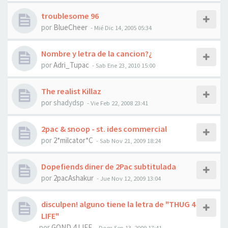
troublesome 96
por
BlueCheer
-
Mié Dic 14, 2005 05:34
Nombre y letra de la cancion?¿
por
Adri_Tupac
-
Sab Ene 23, 2010 15:00
The realist Killaz
por
shadydsp
-
Vie Feb 22, 2008 23:41
2pac & snoop - st. ides commercial
por
2*milcator*C
-
Sab Nov 21, 2009 18:24
Dopefiends diner de 2Pac subtitulada
por
2pacAshakur
-
Jue Nov 12, 2009 13:04
disculpen! alguno tiene la letra de "THUG 4
LIFE"
por
GOND 4 LIFE
-
Dom Sep 13, 2009 17:41