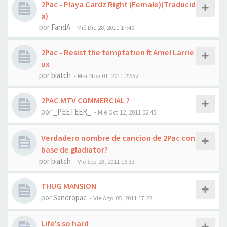
2Pac - Playa Cardz Right (Female)(Traducid
a)
por
FandA
-
Mié Dic 28, 2011 17:40
2Pac - Resist the temptation ft Amel Larrie
ux
por
biatch
-
Mar Nov 01, 2011 22:52
2PAC MTV COMMERCIAL ?
por
_PEETEER_
-
Mié Oct 12, 2011 02:45
Verdadero nombre de cancion de 2Pac con
base de gladiator?
por
biatch
-
Vie Sep 23, 2011 16:33
THUG MANSION
por
Sandropac
-
Vie Ago 05, 2011 17:22
Life's so hard