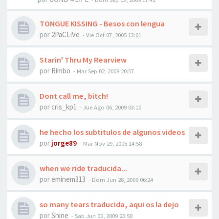
TONGUE KISSING - Besos con lengua
por
2PaCLiVe
-
Vie Oct 07, 2005 13:01
Starin' Thru My Rearview
por
Rimbo
-
Mar Sep 02, 2008 20:57
Dont call me, bitch!
por
cris_kp1
-
Jue Ago 06, 2009 03:10
he hecho los subtitulos de algunos videos
por
jorge89
-
Mar Nov 29, 2005 14:58
when we ride traducida...
por
eminem313
-
Dom Jun 28, 2009 06:24
so many tears traducida, aqui os la dejo
por
Shine
-
Sab Jun 06, 2009 23:50