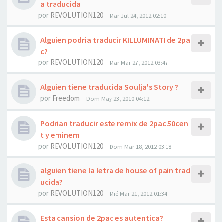
a traducida
por
REVOLUTION120
-
Mar Jul 24, 2012 02:10
Alguien podria traducir KILLUMINATI de 2pa
c?
por
REVOLUTION120
-
Mar Mar 27, 2012 03:47
Alguien tiene traducida Soulja's Story ?
por
Freedom
-
Dom May 23, 2010 04:12
Podrian traducir este remix de 2pac 50cen
t y eminem
por
REVOLUTION120
-
Dom Mar 18, 2012 03:18
alguien tiene la letra de house of pain trad
ucida?
por
REVOLUTION120
-
Mié Mar 21, 2012 01:34
Esta cansion de 2pac es autentica?