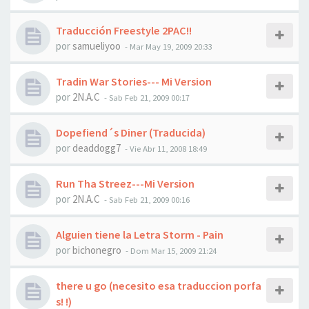
Traducción Freestyle 2PAC!!
por
samueliyoo
-
Mar May 19, 2009 20:33
Tradin War Stories--- Mi Version
por
2N.A.C
-
Sab Feb 21, 2009 00:17
Dopefiend´s Diner (Traducida)
por
deaddogg7
-
Vie Abr 11, 2008 18:49
Run Tha Streez---Mi Version
por
2N.A.C
-
Sab Feb 21, 2009 00:16
Alguien tiene la Letra Storm - Pain
por
bichonegro
-
Dom Mar 15, 2009 21:24
there u go (necesito esa traduccion porfa
s! !)