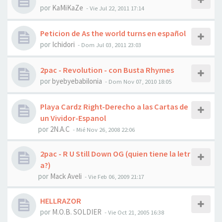
por
KaMiKaZe
-
Vie Jul 22, 2011 17:14
Peticion de As the world turns en español
por
Ichidori
-
Dom Jul 03, 2011 23:03
2pac - Revolution - con Busta Rhymes
por
byebyebabilonia
-
Dom Nov 07, 2010 18:05
Playa Cardz Right-Derecho a las Cartas de
un Vividor-Espanol
por
2N.A.C
-
Mié Nov 26, 2008 22:06
2pac - R U Still Down OG (quien tiene la letr
a?)
por
Mack Aveli
-
Vie Feb 06, 2009 21:17
HELLRAZOR
por
M.O.B. SOLDIER
-
Vie Oct 21, 2005 16:38