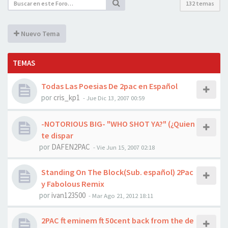
132 temas
Nuevo Tema
TEMAS
Todas Las Poesias De 2pac en Español
por
cris_kp1
-
Jue Dic 13, 2007 00:59
-NOTORIOUS BIG- "WHO SHOT YA?" (¿Quien
te dispar
por
DAFEN2PAC
-
Vie Jun 15, 2007 02:18
Standing On The Block(Sub. español) 2Pac
y Fabolous Remix
por
ivan123500
-
Mar Ago 21, 2012 18:11
2PAC ft eminem ft 50cent back from the de