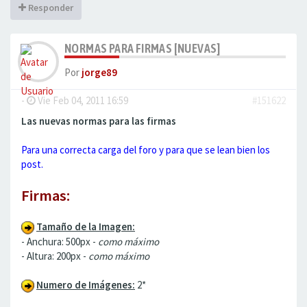
Responder
NORMAS PARA FIRMAS [NUEVAS]
Por
jorge89
-
Vie Feb 04, 2011 16:59
#151622
Las nuevas normas para las firmas
Para una correcta carga del foro y para que se lean bien los
post.
Firmas:
Tamaño de la Imagen:
- Anchura: 500px -
como máximo
- Altura: 200px -
como máximo
Numero de Imágenes:
2*