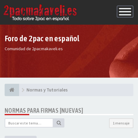
Conmutac
de
Navegaci
Foro de 2pac en español
Comunidad de 2pacmakaveli.es
Normas y Tutoriales
NORMAS PARA FIRMAS [NUEVAS]
1 mensaje