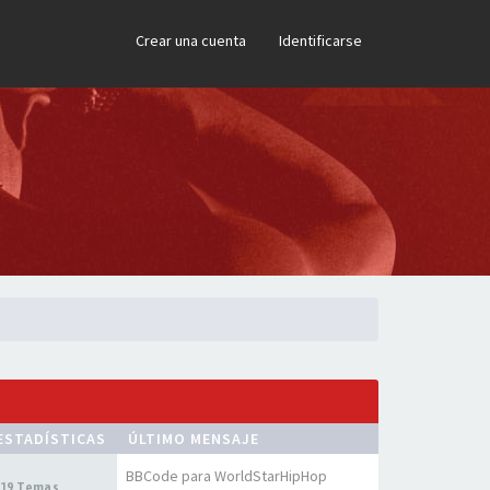
×
Crear una cuenta
Identificarse
ESTADÍSTICAS
ÚLTIMO MENSAJE
BBCode para WorldStarHipHop
19 Temas