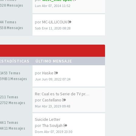
320 Mensajes
Lun Abr 07, 2014 11:52
por
MC-LIL.LICOLN
44 Temas
538 Mensajes
Sab Ene 11, 2020 08:28
ESTADÍSTICAS
ÚLTIMO MENSAJE
por
Haske
1453 Temas
39831 Mensajes
Jue Jun 09, 2022 07:24
Re: Cual es tu Serie de TV pr…
211 Temas
por
Castellano
2732 Mensajes
Mar Abr 23, 2019 09:48
Suicide Letter
441 Temas
por
Tha Souljah
4411 Mensajes
Dom Abr 07, 2019 23:30