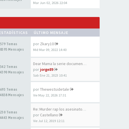
Mar Jun 02, 2026 22:04
ESTADÍSTICAS
ÚLTIMO MENSAJE
por
Zkary10
579 Temas
8395 Mensajes
Mié Mar 09, 2022 14:40
Dear Mama la serie documental…
342 Temas
por
jorge89
4390 Mensajes
Sab Ene 21, 2023 10:41
por
Thewestsidetale
693 Temas
4838 Mensajes
Vie May 22, 2026 17:31
Re: Murder rap los asesinatos…
230 Temas
por
Castellano
4443 Mensajes
Vie Jul 12, 2019 12:11