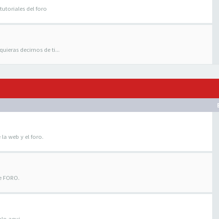
tutoriales del foro
uieras decirnos de ti...
 la web y el foro.
te FORO.
alo aqui