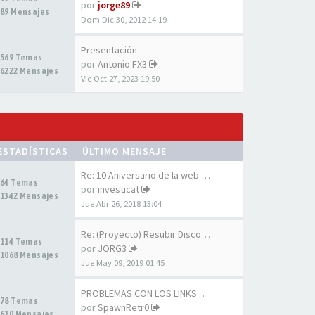
por
jorge89
89 Mensajes
Dom Dic 30, 2012 14:19
Presentación
569 Temas
por
Antonio FX3
6222 Mensajes
Vie Oct 27, 2023 19:50
ESTADÍSTICAS
ÚLTIMO MENSAJE
Re: 10 Aniversario de la web …
64 Temas
por
investicat
1342 Mensajes
Jue Abr 26, 2018 13:04
Re: (Proyecto) Resubir Discos…
114 Temas
por
JORG3
1068 Mensajes
Jue May 09, 2019 01:45
PROBLEMAS CON LOS LINKS DE LA…
78 Temas
por
SpawnRetr0
610 Mensajes