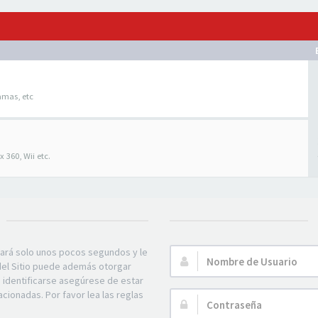
amas, etc
 360, Wii etc.
mará solo unos pocos segundos y le
Nombre
 del Sitio puede además otorgar
de
e identificarse asegúrese de estar
Usuario:
acionadas. Por favor lea las reglas
Contraseña: