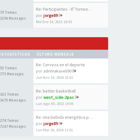
Re: Participantes - 6º Torneo…
79 Temas
por
jorge89
1296 Mensajes
Mié Ene 14, 2015 16:55
ESTADÍSTICAS
ÚLTIMO MENSAJE
Re: Cerveza en el deporte
55 Temas
por
adrimakaveli90
775 Mensajes
Jue Nov 10, 2016 21:01
Re: better basketball
161 Temas
por
west_side-2pac
1475 Mensajes
Lun Ago 05, 2013 19:05
Re: Una bebida energética par…
278 Temas
por
jorge89
7167 Mensajes
Lun Mar 26, 2018 11:01