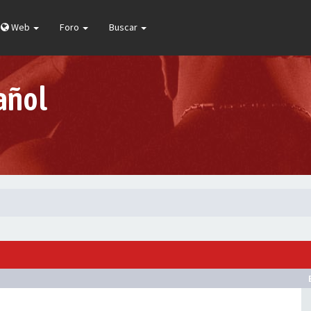
Web
Foro
Buscar
añol