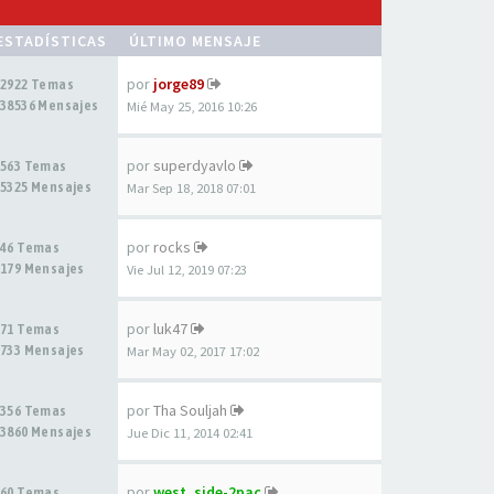
ESTADÍSTICAS
ÚLTIMO MENSAJE
por
jorge89
2922 Temas
38536 Mensajes
Mié May 25, 2016 10:26
por
superdyavlo
563 Temas
5325 Mensajes
Mar Sep 18, 2018 07:01
por
rocks
46 Temas
179 Mensajes
Vie Jul 12, 2019 07:23
por
luk47
71 Temas
733 Mensajes
Mar May 02, 2017 17:02
por
Tha Souljah
356 Temas
3860 Mensajes
Jue Dic 11, 2014 02:41
por
west_side-2pac
60 Temas