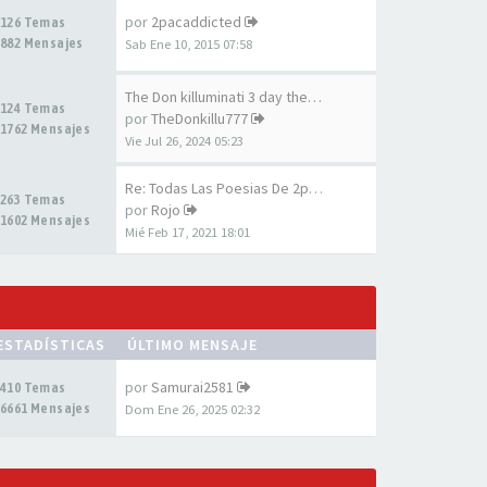
por
2pacaddicted
126 Temas
882 Mensajes
Sab Ene 10, 2015 07:58
The Don killuminati 3 day the…
124 Temas
por
TheDonkillu777
1762 Mensajes
Vie Jul 26, 2024 05:23
Re: Todas Las Poesias De 2pac…
263 Temas
por
Rojo
1602 Mensajes
Mié Feb 17, 2021 18:01
ESTADÍSTICAS
ÚLTIMO MENSAJE
por
Samurai2581
410 Temas
6661 Mensajes
Dom Ene 26, 2025 02:32