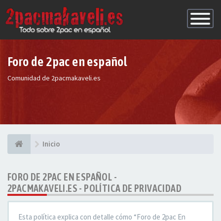
Conmutac
de
Navegaci
Foro de 2pac en español
Comunidad de 2pacmakaveli.es
Inicio
FORO DE 2PAC EN ESPAÑOL -
2PACMAKAVELI.ES - POLÍTICA DE PRIVACIDAD
Esta política explica con detalle cómo “Foro de 2pac En